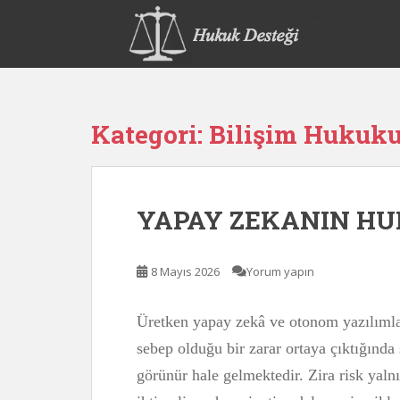
S
k
i
p
t
o
Kategori:
Bilişim Hukuk
m
a
i
n
YAPAY ZEKANIN H
c
o
n
8 Mayıs 2026
Yorum yapın
t
e
n
Üretken yapay zekâ ve otonom yazılımlar
t
sebep olduğu bir zarar ortaya çıktığınd
görünür hale gelmektedir. Zira risk yalnız