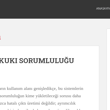
ANASAYF
u
UKUKI SORUMLULUĞU
ın kullanım alanı genişledikçe, bu sistemlerin
a sorumluluğun kime yükletileceği sorusu daha
ca hatalı çıktı üretimi değildir; ayrımcılık