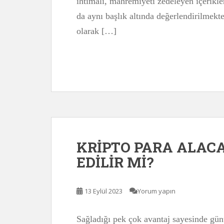
ihtimali, mahremiyeti zedeleyen içerikle
da aynı başlık altında değerlendirilmek
olarak […]
KRİPTO PARA ALACA
EDİLİR Mİ?
13 Eylül 2023
Yorum yapın
Sağladığı pek çok avantaj sayesinde gü