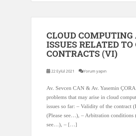
CLOUD COMPUTING A
ISSUES RELATED T
CONTRACTS (VI)
22 Eylül 2021
Yorum yapın
Av. Sevcen CAN & Av. Yasemin ÇORAK In 
problems that may arise in cloud comput
issues so far: – Validity of the contract
(Please see…), – Arbitration conditions 
see…), – […]