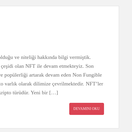
lduğu ve niteliği hakkında bilgi vermiştik.
r çeşidi olan NFT ile devam etmekteyiz. Son
e popülerliği artarak devam eden Non Fungible
 varlık olarak dilimize çevrilmektedir. NFT’ler
 kripto türüdür. Yeni bir […]
DEVAMINI OKU