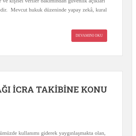
r ve kişisel veriler bakımından güvenlik açıkları
tedir. Mevcut hukuk düzeninde yapay zekâ, kural
DEVAMINI OKU
ĞI İCRA TAKİBİNE KONU
nümüzde kullanımı giderek yaygınlaşmakta olan,