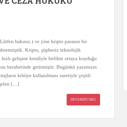
 VE CEZA HUKUKU
Lütfen bakınız.) ve yine kripto paranın bir
hsetmiştik. Kripto, şüphesiz teknolojik
 hızlı gelişme kendiyle birlikte ortaya koyduğu
sını beraberinde getirmiştir. Bugünkü yazımızın
tajların kötüye kullanılması suretiyle çeşitli
gelen […]
DEVAMINI OKU