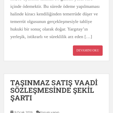
içinde ödemektir. Bu sürede ödeme yapılmaması
halinde kiracı kendiliğinden temerrüde düşer ve
temerrüt olgusunun gerçekleşmesiyle tahliye
hukuki bir sonuç olarak doğar. Yargıtay’ın
yerleşik, istikrarlı ve süreklilik arz eden […]
DEVAMINI OKU
TAŞINMAZ SATIŞ VAADİ
SÖZLEŞMESİNDE ŞEKİL
ŞARTI
9 Ocak 2026
Yorum yapın