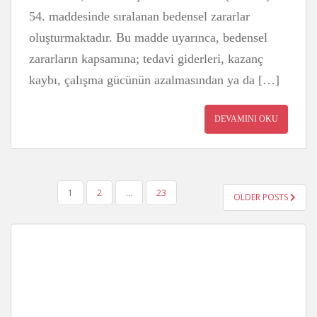
54. maddesinde sıralanan bedensel zararlar
oluşturmaktadır. Bu madde uyarınca, bedensel
zararların kapsamına; tedavi giderleri, kazanç
kaybı, çalışma gücünün azalmasından ya da […]
DEVAMINI OKU
YAZI
1
2
…
23
OLDER POSTS
GEZINMESI