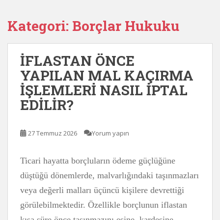
Kategori:
Borçlar Hukuku
İFLASTAN ÖNCE
YAPILAN MAL KAÇIRMA
İŞLEMLERİ NASIL İPTAL
EDİLİR?
27 Temmuz 2026
Yorum yapın
Ticari hayatta borçluların ödeme güçlüğüne
düştüğü dönemlerde, malvarlığındaki taşınmazları
veya değerli malları üçüncü kişilere devrettiği
görülebilmektedir. Özellikle borçlunun iflastan
kısa süre önce taşınmazını eşine, kardeşine,