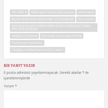
2017/401 K
6098 sayılı Türk Borçlar Kanunu
belirli süreli
BELİRLİ VE BELİRSİZ SÜRELİ KİRA SÖZLEŞMELERİ
Kira Hukuku
KİRA HUKUKUNDA SÜRE AYRIMI: BELİRLİ VE BELİRSİZ SÜRELİ
KİRA SÖZLEŞMELERİ
tahliyeye zorlanma
tek taraflı olarak yapılan fesih
Türk Borçlar Kanununu
Yargıtay 3. Hukuk Dairesi 2017/1445 E.
BIR YANIT YAZIN
E-posta adresiniz yayınlanmayacak.
Gerekli alanlar
*
ile
işaretlenmişlerdir
Yorum
*