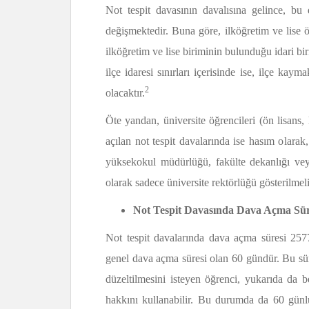
Not tespit davasının davalısına gelince, b
değişmektedir. Buna göre, ilköğretim ve lise öğ
ilköğretim ve lise biriminin bulunduğu idari b
ilçe idaresi sınırları içerisinde ise, ilçe kaymak
2
olacaktır.
Öte yandan, üniversite öğrencileri (ön lisans, 
açılan not tespit davalarında ise hasım olarak, 
yüksekokul müdürlüğü, fakülte dekanlığı ve
olarak sadece üniversite rektörlüğü gösterilmeli
Not Tespit Davasında Dava Açma Sür
Not tespit davalarında dava açma süresi 25
genel dava açma süresi olan 60 gündür. Bu sür
düzeltilmesini isteyen öğrenci, yukarıda da be
hakkını kullanabilir. Bu durumda da 60 günlük