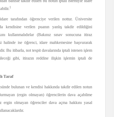
dan bahisle takdir edilen bu notun iptali istemiyle idare
1
bilir.
idare tarafından öğrenciye verilen nottur. Üniversite
da kendisine verilen puanın yanlış takdir edildiğini
ını kullanmalıdırlar (Bakınız sınav sonucuna itiraz
si halinde ise öğrenci, idare mahkemesine başvurarak
edir. Bu itibarla, not tespit davalarında iptali istenen işlem
eceği gibi, itirazın reddine ilişkin işlemin iptali de
lı Taraf
tüsünde bulunan ve kendisi hakkında takdir edilen notun
oldurmayan (ergin olmayan) öğrencilerin dava açabilme
üz ergin olmayan öğrenciler dava açma hakkını yasal
ullanacaklardır.