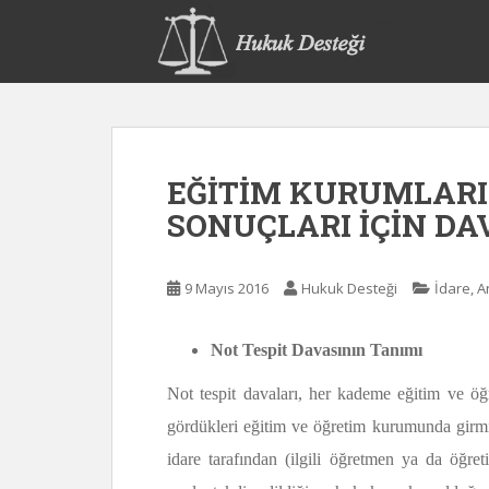
S
k
i
p
t
o
m
EĞİTİM KURUMLARI
a
i
SONUÇLARI İÇİN DA
n
c
o
9 Mayıs 2016
Hukuk Desteği
İdare, 
n
t
Not Tespit Davasının Tanımı
e
n
Not tespit davaları, her kademe eğitim ve ö
t
gördükleri eğitim ve öğretim kurumunda girmiş
idare tarafından (ilgili öğretmen ya da öğre