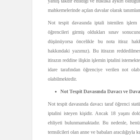
yanlış takdir edildiği ve hukuka aykırı olduğun
mahkemelerinde açılan davalar olarak tanımlana
Not tespit davasında iptali istenilen işlem 
öğrencileri girmiş oldukları sınav sonucun
düşünüyorsa öncelikle bu nota itiraz hakk
hakkındaki yazımız). Bu itirazın reddedilme
itirazın reddine ilişkin işlemin iptalini istemekt
idare tarafından öğrenciye verilen not olabil
olabilmektedir.
Not Tespit Davasında Davacı ve Dava
Not tespit davasında davacı taraf öğrenci sta
iptalini isteyen kişidir. Ancak 18 yaşını d
ehliyeti bulunmamaktadır. Bu nedenle, hen
temsilcileri olan anne ve babaları aracılığıyla k