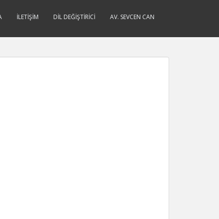
A
İLETIŞIM
DIL DEĞIŞTIRICI
AV. SEVCEN CAN