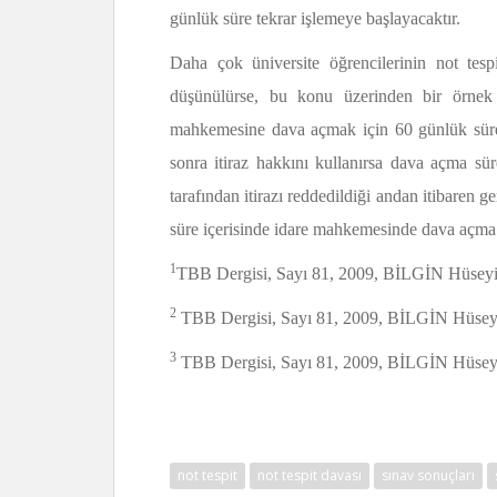
günlük süre tekrar işlemeye başlayacaktır.
Daha çok üniversite öğrencilerinin not te
düşünülürse, bu konu üzerinden bir örnek v
mahkemesine dava açmak için 60 günlük süre
sonra itiraz hakkını kullanırsa dava açma sür
tarafından itirazı reddedildiği andan itibaren
süre içerisinde idare mahkemesinde dava açma 
1
TBB Dergisi, Sayı 81, 2009, BİLGİN Hüseyin
2
TBB Dergisi, Sayı 81, 2009, BİLGİN Hüseyin
3
TBB Dergisi, Sayı 81, 2009, BİLGİN Hüseyin
not tespit
not tespit davası
sınav sonuçları