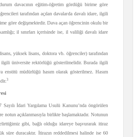
u durum davacının eğitim-öğretim gördüğü birime göre
rencileri tarafından açılan davalarda davalı idare, ilgili
irime göre değişmektedir. Dava açan öğrencinin okulu bir
amlığı; il sınırları içerisinde ise, il valiliği davalı idare
lisans, yüksek lisans, doktora vb. öğrenciler) tarafından
ilgili üniversite rektörlüğü gösterilmelidir. Burada ilgili
ya enstitü müdürlüğü hasım olarak gösterilmez. Hasım
3
dir.
esi
77 Sayılı İdari Yargılama Usulü Kanunu’nda öngörülen
e notun açıklanmasıyla birlikte başlamaktadır. Notunun
lirttiğimiz gibi, bağlı olduğu idareye başvurarak itiraz
 süre duracaktır. İtirazın reddedilmesi halinde ise 60