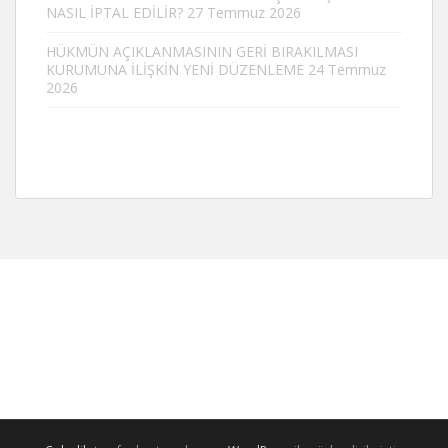
NASIL İPTAL EDİLİR?
27 Temmuz 2026
HÜKMÜN AÇIKLANMASININ GERİ BIRAKILMASI
KURUMUNA İLİŞKİN YENİ DÜZENLEME
24 Temmuz
2026