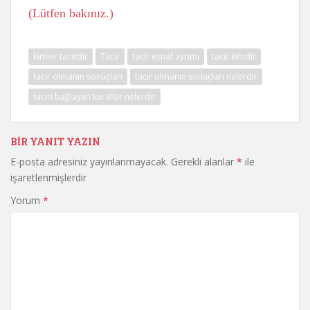
(Lütfen bakınız.)
kimler tacirdir
Tacir
tacir esnaf ayrımı
tacir kimdir
tacir olmanın sonuçları
tacir olmanın sonuçları nelerdir
taciri bağlayan kurallar nelerdir
BIR YANIT YAZIN
E-posta adresiniz yayınlanmayacak.
Gerekli alanlar
*
ile
işaretlenmişlerdir
Yorum
*