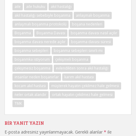
aile
aile hukuku
akıl hastalığı
akıl hastalığı sebebiyle boşanma
anlaşmalı boşanma
anlaşmalı boşanma protokolü
boşana nedenleri
Boşanma
Boşanma Davası
boşanma davası nasıl açılır
boşanma davası nerede açılır
boşanma davası süresi
boşanma sebepleri
boşanma sebepleri sınırlı mı
boşanmka istiyorum
çekişmeli boşanma
çekişmesiz boşanma
evlendikten sonra akıl hastalığı
insanlar neden boşanırlar
karım akıl hastası
kocam akıl hastası
müşterek hayatın çekilmez hale gelmesi
neler ortak alandır
ortak hayatın çekilmez hale gelmesi
TMK
BIR YANIT YAZIN
E-posta adresiniz yayınlanmayacak.
Gerekli alanlar
*
ile