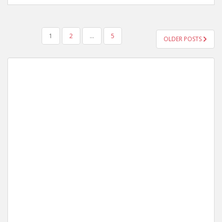
YAZI
1
2
…
5
OLDER POSTS
GEZINMESI