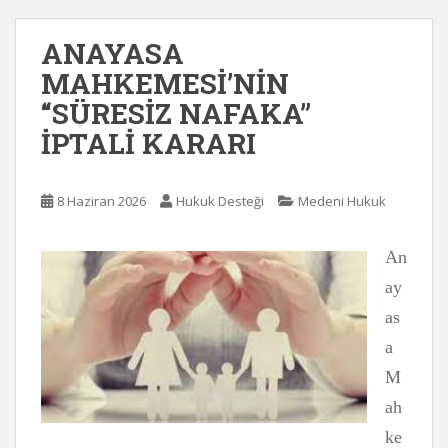
ANAYASA
MAHKEMESİ’NİN
“SÜRESİZ NAFAKA”
İPTALİ KARARI
8 Haziran 2026
Hukuk Desteği
Medeni Hukuk
An
ay
as
a
M
ah
ke