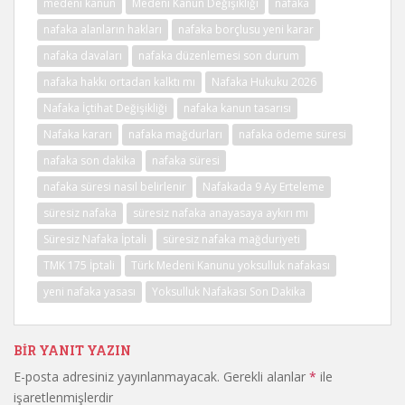
medeni kanun
Medeni Kanun Değişikliği
nafaka
nafaka alanların hakları
nafaka borçlusu yeni karar
nafaka davaları
nafaka düzenlemesi son durum
nafaka hakkı ortadan kalktı mı
Nafaka Hukuku 2026
Nafaka İçtihat Değişikliği
nafaka kanun tasarısı
Nafaka kararı
nafaka mağdurları
nafaka ödeme süresi
nafaka son dakika
nafaka süresi
nafaka süresi nasıl belirlenir
Nafakada 9 Ay Erteleme
süresiz nafaka
süresiz nafaka anayasaya aykırı mı
Süresiz Nafaka İptali
süresiz nafaka mağduriyeti
TMK 175 İptali
Türk Medeni Kanunu yoksulluk nafakası
yeni nafaka yasası
Yoksulluk Nafakası Son Dakika
BIR YANIT YAZIN
E-posta adresiniz yayınlanmayacak.
Gerekli alanlar
*
ile
işaretlenmişlerdir