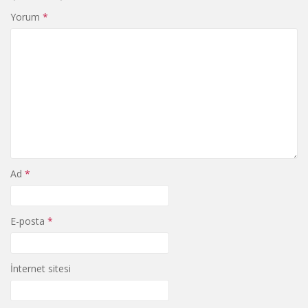
Yorum
*
Ad
*
E-posta
*
İnternet sitesi