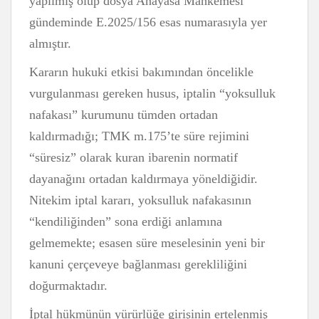
yapılmış olup dosya Anayasa Mahkemesi
gündeminde E.2025/156 esas numarasıyla yer
almıştır.
Kararın hukuki etkisi bakımından öncelikle
vurgulanması gereken husus, iptalin “yoksulluk
nafakası” kurumunu tümden ortadan
kaldırmadığı; TMK m.175’te süre rejimini
“süresiz” olarak kuran ibarenin normatif
dayanağını ortadan kaldırmaya yöneldiğidir.
Nitekim iptal kararı, yoksulluk nafakasının
“kendiliğinden” sona erdiği anlamına
gelmemekte; esasen süre meselesinin yeni bir
kanuni çerçeveye bağlanması gerekliliğini
doğurmaktadır.
İptal hükmünün yürürlüğe girişinin ertelenmiş