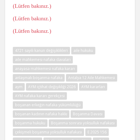
(Lütfen bakınız.)
(Lütfen bakınız.)
(Lütfen bakınız.)
4721 sayılı kanun değişiklikleri
aile hukuku
aile mahkemesi nafaka davaları
anayasa mahkemesi nafaka kararı
anlaşmalı boşanma nafaka
Antalya 12 Aile Mahkemesi
aym
AYM içtihat değişikliği 2026
AYM kararları
AYM nafaka kararı gerekçesi
boşanan erkeğin nafaka yükümlülüğü
boşanan kadının nafaka hakkı
Boşanma Davası
boşanma hukuku
Boşanma sonrası yoksulluk nafakası
çekişmeli boşanma yoksulluk nafakası
E 2025 156