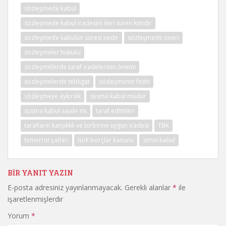
sözleşmede kabul
sözleşmede kabul iradesini ileri süren kimdir
sözleşmede kabulün süresi nedir
sözleşmede öneri
sözleşmeler hukuku
sözleşmelerde taraf iradelerinin önemi
sözleşmelerde tebligat
sözleşmenin feshi
sözleşmeye aykırılık
susma kabul müdür
susma kabul sayılır mı
taraf edimleri
tarafların karşılıklı ve birbirine uygun iradesi
TBK
temerrüt şatları
türk borçlar kanunu
zımni kabul
BIR YANIT YAZIN
E-posta adresiniz yayınlanmayacak.
Gerekli alanlar
*
ile
işaretlenmişlerdir
Yorum
*