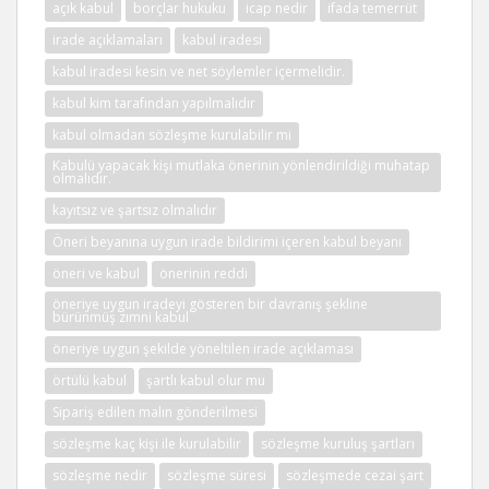
açık kabul
borçlar hukuku
icap nedir
ifada temerrüt
irade açıklamaları
kabul iradesi
kabul iradesi kesin ve net söylemler içermelidir.
kabul kim tarafından yapılmalıdır
kabul olmadan sözleşme kurulabilir mi
Kabulü yapacak kişi mutlaka önerinin yönlendirildiği muhatap
olmalıdır.
kayıtsız ve şartsız olmalıdır
Öneri beyanına uygun irade bildirimi içeren kabul beyanı
öneri ve kabul
önerinin reddi
öneriye uygun iradeyi gösteren bir davranış şekline
bürünmüş zımni kabul
öneriye uygun şekilde yöneltilen irade açıklaması
örtülü kabul
şartlı kabul olur mu
Sipariş edilen malın gönderilmesi
sözleşme kaç kişi ile kurulabilir
sözleşme kuruluş şartları
sözleşme nedir
sözleşme süresi
sözleşmede cezai şart