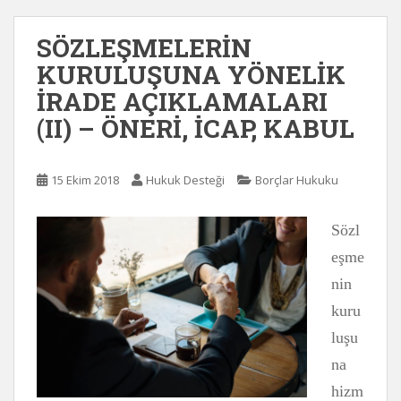
SÖZLEŞMELERİN
KURULUŞUNA YÖNELİK
İRADE AÇIKLAMALARI
(II) – ÖNERİ, İCAP, KABUL
15 Ekim 2018
Hukuk Desteği
Borçlar Hukuku
Sözl
eşme
nin
kuru
luşu
na
hizm