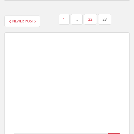
YAZI
1
…
22
23
NEWER POSTS
GEZINMESI