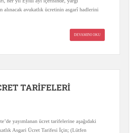
, her yıl Eylül ayı içerisinde, yargı
en alınacak avukatlık ücretinin asgarî hadlerini
DEVAMINI OKU
CRET TARİFELERİ
e’de yayımlanan ücret tarifelerine aşağıdaki
katlık Asgari Ücret Tarifesi İçin; (Lütfen