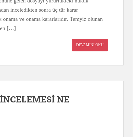
, önüne gelen dosyayı yürürlükteki hukuk
dan inceledikten sonra üç tür karar
ek onama ve onama kararlarıdır. Temyiz olunan
men […]
DEVAMINI OKU
 İNCELEMESİ NE