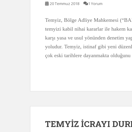
20 Temmuz 2018
1 Yorum
Temyiz, Bölge Adliye Mahkemesi (“BAM”
temyizi kabil nihai kararlar ile hakem kar
karşı yasa ve usul yönünden denetim yap
yoludur. Temyiz, istinaf gibi yeni düze
çok eski tarihlere dayanmakta olduğunu b
TEMYİZ İCRAYI DU