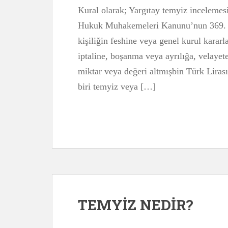
Kural olarak; Yargıtay temyiz incelemes
Hukuk Muhakemeleri Kanunu’nun 369. m
kişiliğin feshine veya genel kurul kararl
iptaline, boşanma veya ayrılığa, velayete
miktar veya değeri altmışbin Türk Lirası
biri temyiz veya […]
TEMYİZ NEDİR?