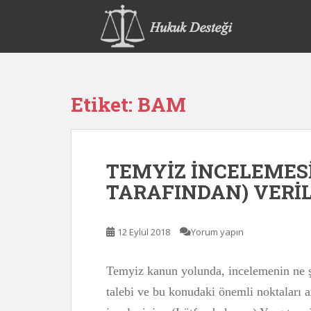
S
k
i
p
t
o
Etiket:
BAM
m
a
i
n
TEMYİZ İNCELEMES
c
o
TARAFINDAN) VERİ
n
t
e
12 Eylül 2018
Yorum yapın
n
t
Temyiz kanun yolunda, incelemenin ne ş
talebi ve bu konudaki önemli noktaları a