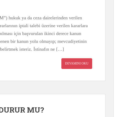
) hukuk ya da ceza dairelerinden verilen
arlarının iptali talebi üzerine verilen kararlara
ılması için başvurulan ikinci derece kanun
nlenen bir kanun yolu olmayıp; mevcudiyetinin
elirtmek isteriz. İstinafın ne […]
DEVAMINI OKU
RDURUR MU?