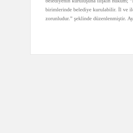
belediyenin kuruluşuna ilişkin hüküm; 
birimlerinde belediye kurulabilir. İl ve 
zorunludur.” şeklinde düzenlenmiştir. A