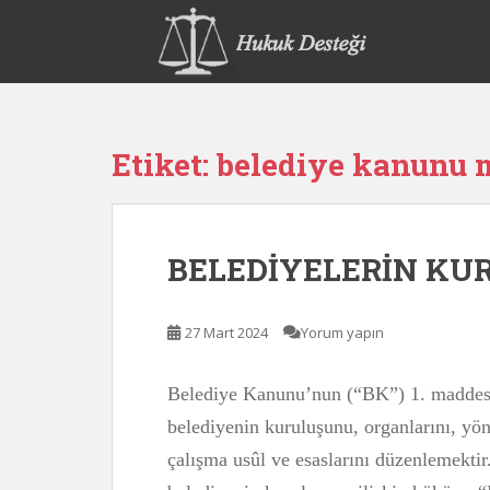
S
k
i
p
t
o
Etiket:
belediye kanunu 
m
a
i
n
BELEDİYELERİN KUR
c
o
n
27 Mart 2024
Yorum yapın
t
e
n
Belediye Kanunu’nun (“BK”) 1. maddes
t
belediyenin kuruluşunu, organlarını, yön
çalışma usûl ve esaslarını düzenlemektir.