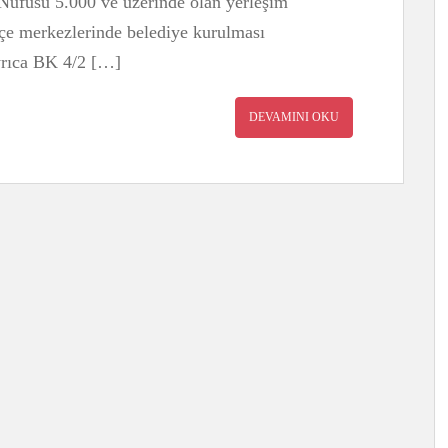
“Nüfusu 5.000 ve üzerinde olan yerleşim
ilçe merkezlerinde belediye kurulması
yrıca BK 4/2 […]
DEVAMINI OKU