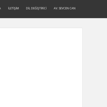
A
İLETIŞIM
DIL DEĞIŞTIRICI
AV. SEVCEN CAN