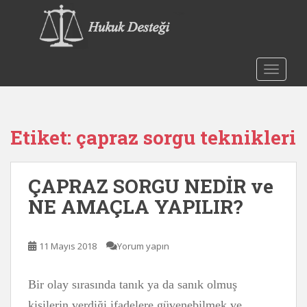
S
k
i
p
t
TOGGLE
o
m
a
Etiket:
çapraz sorgu teknikleri
i
n
c
ÇAPRAZ SORGU NEDİR ve
o
n
NE AMAÇLA YAPILIR?
t
e
n
11 Mayıs 2018
Yorum yapın
t
Bir olay sırasında tanık ya da sanık olmuş
kişilerin verdiği ifadelere güvenebilmek ve