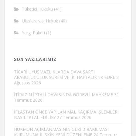
Tüketici Hukuku
(41)
Uluslararası Hukuk
(40)
Yargı Paketi
(1)
SON YAZILARIMIZ
TİCARİ UYUŞMAZLIKLARDA DAVA ŞARTI
ARABULUCULUK SÜRESİ VE İKİ HAFTALIK EK SÜRE
3
Ağustos 2026
İTİRAZIN İPTALİ DAVASINDA GÖREVLİ MAHKEME
31
Temmuz 2026
İFLASTAN ÖNCE YAPILAN MAL KAÇIRMA İŞLEMLERİ
NASIL İPTAL EDİLİR?
27 Temmuz 2026
HÜKMÜN AÇIKLANMASININ GERİ BIRAKILMASI
KURUMUNA İLİŞKİN YENİ DÜZENLEME
24 Temmuz