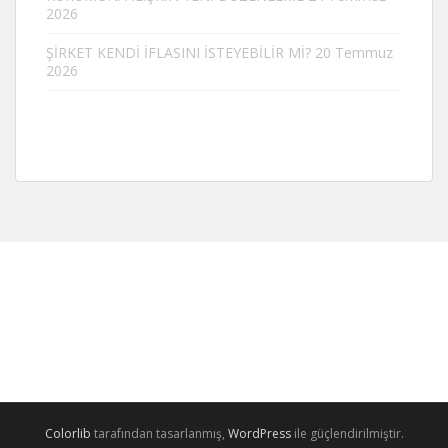
2026
ŞİRKET KENDİ İFLASINI İSTEYEBİLİR Mİ?
20 Temmuz
2026
Colorlib
tarafından tasarlanmış,
WordPress
ile güçlendirilmiştir.