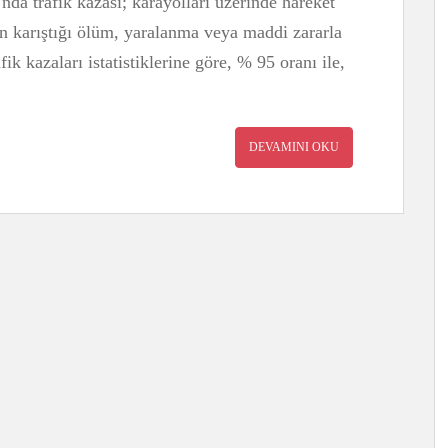
nda trafik kazası; karayolları üzerinde hareket
cın karıştığı ölüm, yaralanma veya maddi zararla
ik kazaları istatistiklerine göre, % 95 oranı ile,
DEVAMINI OKU