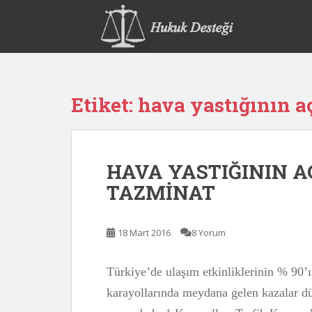
S
k
i
p
t
o
Etiket:
hava yastığının a
m
a
i
n
HAVA YASTIĞININ 
c
o
TAZMİNAT
n
t
e
18 Mart 2016
8 Yorum
n
t
Türkiye’de ulaşım etkinliklerinin % 90’ı
karayollarında meydana gelen kazalar d