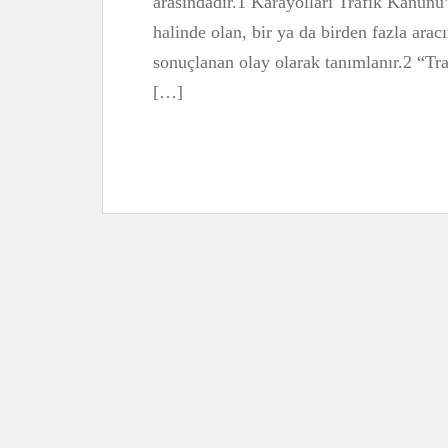
arasındadır.1 Karayolları Trafik Kanunu’
halinde olan, bir ya da birden fazla ara
sonuçlanan olay olarak tanımlanır.2 “Traf
[…]