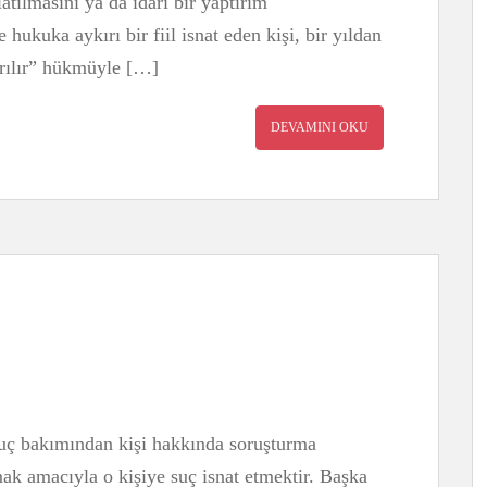
tılmasını ya da idari bir yaptırım
ukuka aykırı bir fiil isnat eden kişi, bir yıldan
dırılır” hükmüyle […]
DEVAMINI OKU
 suç bakımından kişi hakkında soruşturma
ak amacıyla o kişiye suç isnat etmektir. Başka