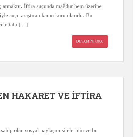
uç atmaktır. İftira suçunda mağdur hem üzerine
niyle suçu araştıran kamu kurumlarıdır. Bu
yete tabi […]
DEVAMINI OKU
EN HAKARET VE İFTİRA
ahip olan sosyal paylaşım sitelerinin ve bu