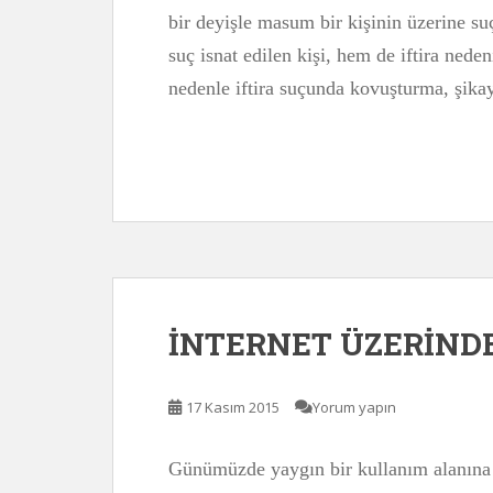
bir deyişle masum bir kişinin üzerine s
suç isnat edilen kişi, hem de iftira nede
nedenle iftira suçunda kovuşturma, şika
İNTERNET ÜZERİND
17 Kasım 2015
Yorum yapın
Günümüzde yaygın bir kullanım alanına s