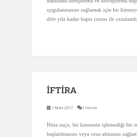
hakkında soruşturma ve kovuşturma başla
uygulanmasını sağlamak için bir kimseye h
dört yıla kadar hapis cezası ile cezalan
İFTİRA
1 Mart 2017
1 Yorum
İftira suçu, bir kimsenin işlemediği bir
başlatılmasını veya ceza almasını sağlam