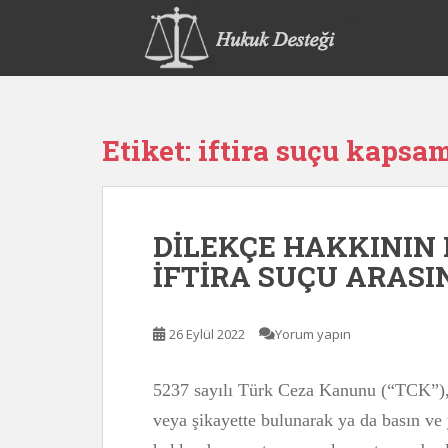
S
k
i
p
t
o
Etiket:
iftira suçu kapsa
m
a
i
n
DİLEKÇE HAKKININ 
c
o
İFTİRA SUÇU ARAS
n
t
e
26 Eylül 2022
Yorum yapın
n
t
5237 sayılı Türk Ceza Kanunu (“TCK”),
veya şikayette bulunarak ya da basın ve 