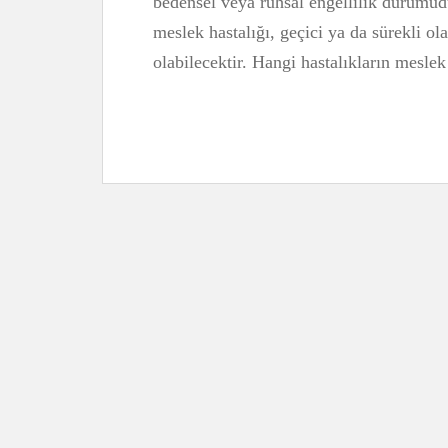
bedensel veya ruhsal engellilik durumudu
meslek hastalığı, geçici ya da sürekli ol
olabilecektir. Hangi hastalıkların mesle