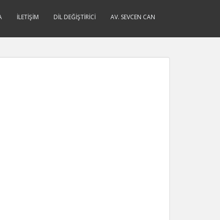
A
İLETIŞIM
DIL DEĞIŞTIRICI
AV. SEVCEN CAN