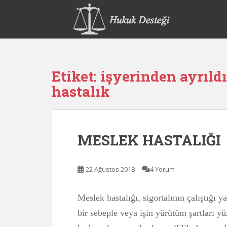
S
k
i
p
t
o
Etiket:
işyerinden ayrıld
m
a
hastalık
i
n
c
o
MESLEK HASTALIĞI
n
t
e
22 Ağustos 2018
4 Yorum
n
t
Meslek hastalığı, sigortalının çalıştığı y
bir sebeple veya işin yürütüm şartları yü