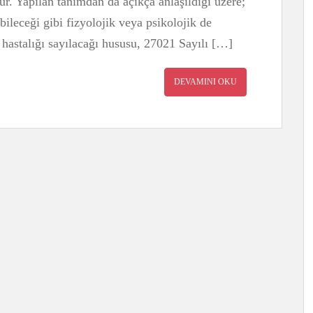
r. Yapılan tanımdan da açıkça anlaşıldığı üzere;
abileceği gibi fizyolojik veya psikolojik de
k hastalığı sayılacağı hususu, 27021 Sayılı […]
DEVAMINI OKU