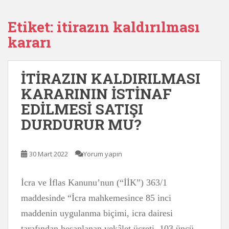
Etiket:
itirazın kaldırılması
kararı
İTİRAZIN KALDIRILMASI
KARARININ İSTİNAF
EDİLMESİ SATIŞI
DURDURUR MU?
30 Mart 2022
Yorum yapın
İcra ve İflas Kanunu’nun (“İİK”) 363/1
maddesinde “İcra mahkemesince 85 inci
maddenin uygulanma biçimi, icra dairesi
tarafından hesaplanan vekâlet ücreti, 103 üncü