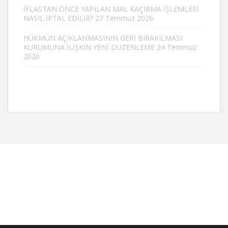
İFLASTAN ÖNCE YAPILAN MAL KAÇIRMA İŞLEMLERİ
NASIL İPTAL EDİLİR?
27 Temmuz 2026
HÜKMÜN AÇIKLANMASININ GERİ BIRAKILMASI
KURUMUNA İLİŞKİN YENİ DÜZENLEME
24 Temmuz
2026