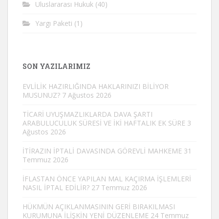
Uluslararası Hukuk
(40)
Yargı Paketi
(1)
SON YAZILARIMIZ
EVLİLİK HAZIRLIĞINDA HAKLARINIZI BİLİYOR
MUSUNUZ?
7 Ağustos 2026
TİCARİ UYUŞMAZLIKLARDA DAVA ŞARTI
ARABULUCULUK SÜRESİ VE İKİ HAFTALIK EK SÜRE
3
Ağustos 2026
İTİRAZIN İPTALİ DAVASINDA GÖREVLİ MAHKEME
31
Temmuz 2026
İFLASTAN ÖNCE YAPILAN MAL KAÇIRMA İŞLEMLERİ
NASIL İPTAL EDİLİR?
27 Temmuz 2026
HÜKMÜN AÇIKLANMASININ GERİ BIRAKILMASI
KURUMUNA İLİŞKİN YENİ DÜZENLEME
24 Temmuz