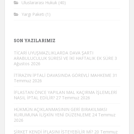
Uluslararası Hukuk
(40)
Yargı Paketi
(1)
SON YAZILARIMIZ
TİCARİ UYUŞMAZLIKLARDA DAVA ŞARTI
ARABULUCULUK SÜRESİ VE İKİ HAFTALIK EK SÜRE
3
Ağustos 2026
İTİRAZIN İPTALİ DAVASINDA GÖREVLİ MAHKEME
31
Temmuz 2026
İFLASTAN ÖNCE YAPILAN MAL KAÇIRMA İŞLEMLERİ
NASIL İPTAL EDİLİR?
27 Temmuz 2026
HÜKMÜN AÇIKLANMASININ GERİ BIRAKILMASI
KURUMUNA İLİŞKİN YENİ DÜZENLEME
24 Temmuz
2026
ŞİRKET KENDİ İFLASINI İSTEYEBİLİR Mİ?
20 Temmuz