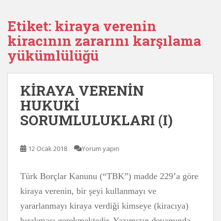
Etiket:
kiraya verenin
kiracının zararını karşılama
yükümlülüğü
KİRAYA VERENİN
HUKUKİ
SORUMLULUKLARI (I)
12 Ocak 2018
Yorum yapın
Türk Borçlar Kanunu (“TBK”) madde 229’a göre
kiraya verenin, bir şeyi kullanmayı ve
yararlanmayı kiraya verdiği kimseye (kiracıya)
bırakması gerekmektedir. Yazımızın devamında