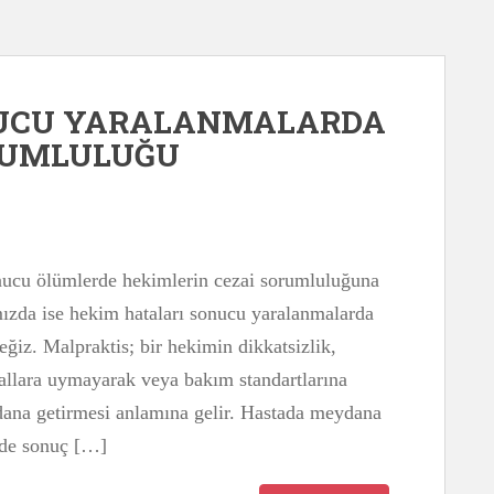
NUCU YARALANMALARDA
RUMLULUĞU
nucu ölümlerde hekimlerin cezai sorumluluğuna
ızda ise hekim hataları sonucu yaralanmalarda
ğiz. Malpraktis; bir hekimin dikkatsizlik,
urallara uymayarak veya bakım standartlarına
dana getirmesi anlamına gelir. Hastada meydana
nde sonuç […]