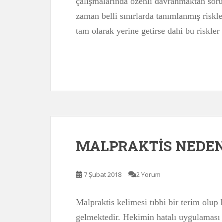
çalışmalarında özenli davranmaktan soru
zaman belli sınırlarda tanımlanmış risk
tam olarak yerine getirse dahi bu riskler
MALPRAKTİS NEDEN
7 Şubat 2018
2 Yorum
Malpraktis kelimesi tıbbi bir terim olu
gelmektedir. Hekimin hatalı uygulaması 