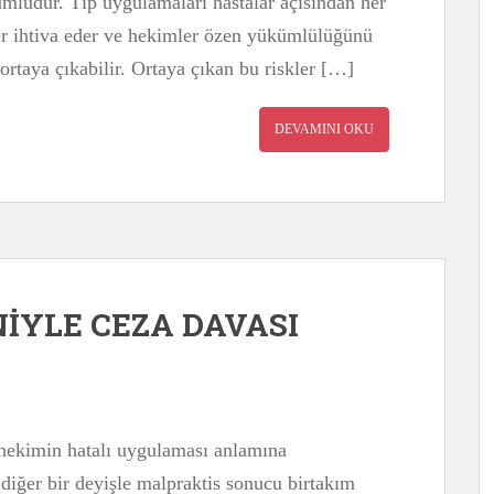
mludur. Tıp uygulamaları hastalar açısından her
ler ihtiva eder ve hekimler özen yükümlülüğünü
 ortaya çıkabilir. Ortaya çıkan bu riskler […]
DEVAMINI OKU
İYLE CEZA DAVASI
p hekimin hatalı uygulaması anlamına
diğer bir deyişle malpraktis sonucu birtakım