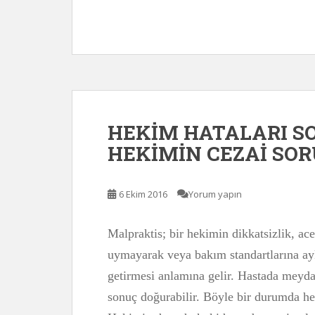
HEKİM HATALARI 
HEKİMİN CEZAİ SO
6 Ekim 2016
Yorum yapın
Malpraktis; bir hekimin dikkatsizlik, acem
uymayarak veya bakım standartlarına ay
getirmesi anlamına gelir. Hastada meyd
sonuç doğurabilir. Böyle bir durumda h