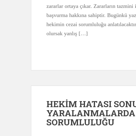
zararlar ortaya çıkar. Zararların tazmin
başvurma hakkına sahiptir. Bugünkü yazı
hekimin cezai sorumluluğu anlatılacakt
olursak yanlış […]
HEKİM HATASI SO
YARALANMALARDA 
SORUMLULUĞU