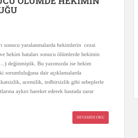
UCU ÖLÜMDE HEKİMİN
UĞU
rı sonucu yaralanmalarda hekimlerin cezai
 ve hekim hataları sonucu ölümlerde hekimin
z…) değinmiştik. Bu yazımızda ise hekim
ki sorumluluğuna dair açıklamalarda
atsizlik, acemilik, tedbirsizlik gibi sebeplerle
larına aykırı hareket ederek hastada zarar
DEVAMINI OKU