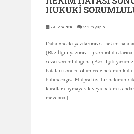
HEKİM HATASI SON
HUKUKİ SORUMLUL
29 Ekim 2016
Yorum yapın
Daha önceki yazılarımızda hekim hatala
(Bkz.İlgili yazımız…) sorumluluklarına
cezai sorumluluğuna (Bkz.İlgili yazımı
hataları sonucu ölümlerde hekimin huku
bulunacağız. Malpraktis, bir hekimin dikk
kurallara uymayarak veya bakım standart
meydana […]