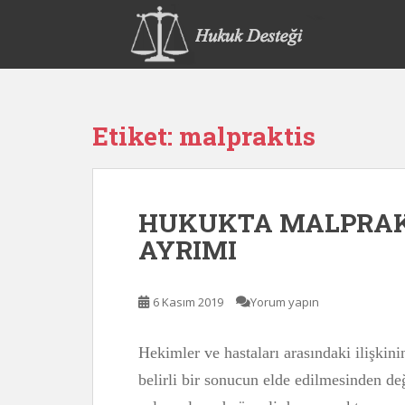
S
k
i
p
t
o
Etiket:
malpraktis
m
a
i
n
HUKUKTA MALPRAK
c
o
AYRIMI
n
t
e
6 Kasım 2019
Yorum yapın
n
t
Hekimler ve hastaları arasındaki ilişkinin
belirli bir sonucun elde edilmesinden de