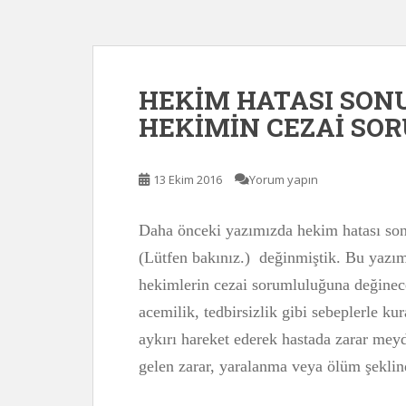
HEKİM HATASI SO
HEKİMİN CEZAİ SO
13 Ekim 2016
Yorum yapın
Daha önceki yazımızda hekim hatası so
(Lütfen bakınız.) değinmiştik. Bu yazım
hekimlerin cezai sorumluluğuna değinece
acemilik, tedbirsizlik gibi sebeplerle k
aykırı hareket ederek hastada zarar mey
gelen zarar, yaralanma veya ölüm şekli