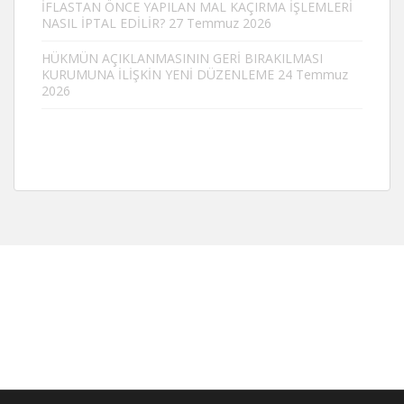
İFLASTAN ÖNCE YAPILAN MAL KAÇIRMA İŞLEMLERİ
NASIL İPTAL EDİLİR?
27 Temmuz 2026
HÜKMÜN AÇIKLANMASININ GERİ BIRAKILMASI
KURUMUNA İLİŞKİN YENİ DÜZENLEME
24 Temmuz
2026