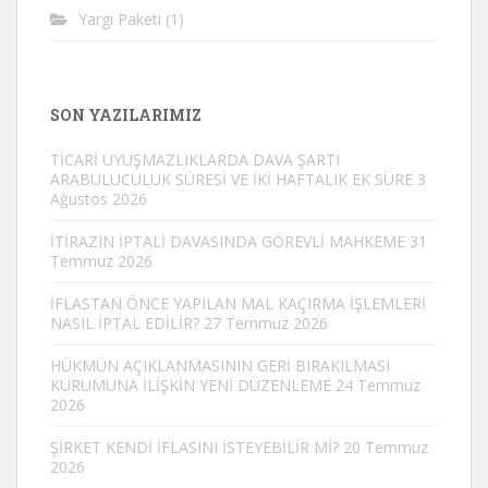
Yargı Paketi
(1)
SON YAZILARIMIZ
TİCARİ UYUŞMAZLIKLARDA DAVA ŞARTI
ARABULUCULUK SÜRESİ VE İKİ HAFTALIK EK SÜRE
3
Ağustos 2026
İTİRAZIN İPTALİ DAVASINDA GÖREVLİ MAHKEME
31
Temmuz 2026
İFLASTAN ÖNCE YAPILAN MAL KAÇIRMA İŞLEMLERİ
NASIL İPTAL EDİLİR?
27 Temmuz 2026
HÜKMÜN AÇIKLANMASININ GERİ BIRAKILMASI
KURUMUNA İLİŞKİN YENİ DÜZENLEME
24 Temmuz
2026
ŞİRKET KENDİ İFLASINI İSTEYEBİLİR Mİ?
20 Temmuz
2026