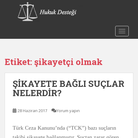
S
k
i
p
t
TOGGLE
o
m
a
Etiket:
şikayetçi olmak
i
n
c
ŞİKAYETE BAĞLI SUÇLAR
o
n
NELERDİR?
t
e
n
28 Haziran 2017
Yorum yapın
t
Türk Ceza Kanunu’nda (“TCK”) bazı suçların
takibi şikayete bağlanmıştır. Suçtan zarar gören