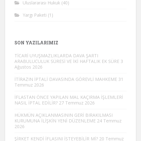
Uluslararası Hukuk
(40)
Yargı Paketi
(1)
SON YAZILARIMIZ
TİCARİ UYUŞMAZLIKLARDA DAVA ŞARTI
ARABULUCULUK SÜRESİ VE İKİ HAFTALIK EK SÜRE
3
Ağustos 2026
İTİRAZIN İPTALİ DAVASINDA GÖREVLİ MAHKEME
31
Temmuz 2026
İFLASTAN ÖNCE YAPILAN MAL KAÇIRMA İŞLEMLERİ
NASIL İPTAL EDİLİR?
27 Temmuz 2026
HÜKMÜN AÇIKLANMASININ GERİ BIRAKILMASI
KURUMUNA İLİŞKİN YENİ DÜZENLEME
24 Temmuz
2026
ŞİRKET KENDİ İFLASINI İSTEYEBİLİR Mİ?
20 Temmuz