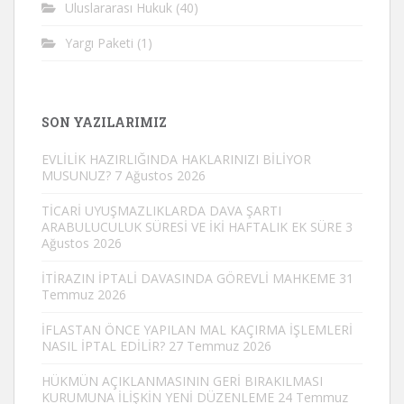
Uluslararası Hukuk
(40)
Yargı Paketi
(1)
SON YAZILARIMIZ
EVLİLİK HAZIRLIĞINDA HAKLARINIZI BİLİYOR
MUSUNUZ?
7 Ağustos 2026
TİCARİ UYUŞMAZLIKLARDA DAVA ŞARTI
ARABULUCULUK SÜRESİ VE İKİ HAFTALIK EK SÜRE
3
Ağustos 2026
İTİRAZIN İPTALİ DAVASINDA GÖREVLİ MAHKEME
31
Temmuz 2026
İFLASTAN ÖNCE YAPILAN MAL KAÇIRMA İŞLEMLERİ
NASIL İPTAL EDİLİR?
27 Temmuz 2026
HÜKMÜN AÇIKLANMASININ GERİ BIRAKILMASI
KURUMUNA İLİŞKİN YENİ DÜZENLEME
24 Temmuz