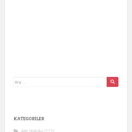
Arama
yap:
KATEGORİLER
Aile Hukuku
(112)