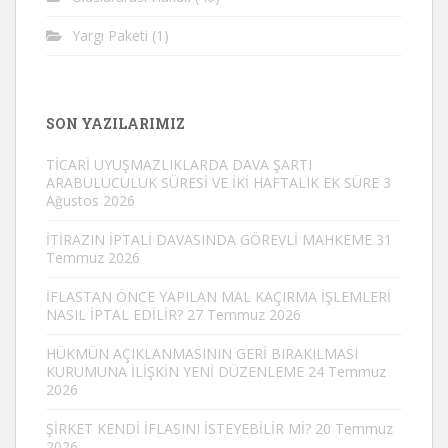
Yargı Paketi
(1)
SON YAZILARIMIZ
TİCARİ UYUŞMAZLIKLARDA DAVA ŞARTI
ARABULUCULUK SÜRESİ VE İKİ HAFTALIK EK SÜRE
3
Ağustos 2026
İTİRAZIN İPTALİ DAVASINDA GÖREVLİ MAHKEME
31
Temmuz 2026
İFLASTAN ÖNCE YAPILAN MAL KAÇIRMA İŞLEMLERİ
NASIL İPTAL EDİLİR?
27 Temmuz 2026
HÜKMÜN AÇIKLANMASININ GERİ BIRAKILMASI
KURUMUNA İLİŞKİN YENİ DÜZENLEME
24 Temmuz
2026
ŞİRKET KENDİ İFLASINI İSTEYEBİLİR Mİ?
20 Temmuz
2026