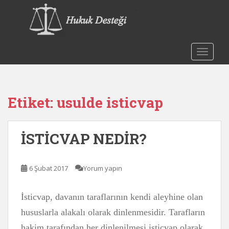
S
k
i
p
t
TOGGLE
o
m
a
Etiket:
usulde isticvap
i
n
c
İSTİCVAP NEDİR?
o
n
t
6 Şubat 2017
Yorum yapın
e
n
t
İsticvap, davanın taraflarının kendi aleyhine olan
hususlarla alakalı olarak dinlenmesidir. Tarafların
hakim tarafından her dinlenilmesi isticvap olarak