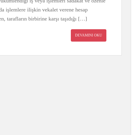
kümlendiği iş veya işlemleri sadakat ve özenle
da işlemlere ilişkin vekalet verene hesap
 tarafların birbirine karşı taşıdığı […]
DEVAMINI OKU