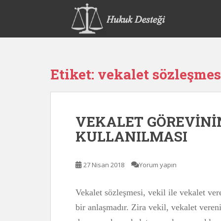
S
k
i
p
t
o
Etiket:
vekalet sözleşme
m
a
i
n
VEKALET GÖREVİNİ
c
o
KULLANILMASI
n
t
e
27 Nisan 2018
Yorum yapın
n
t
Vekalet sözleşmesi, vekil ile vekalet ve
bir anlaşmadır. Zira vekil, vekalet vere