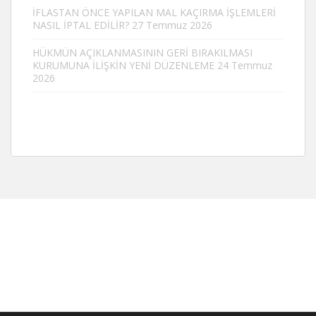
İFLASTAN ÖNCE YAPILAN MAL KAÇIRMA İŞLEMLERİ
NASIL İPTAL EDİLİR?
27 Temmuz 2026
HÜKMÜN AÇIKLANMASININ GERİ BIRAKILMASI
KURUMUNA İLİŞKİN YENİ DÜZENLEME
24 Temmuz
2026