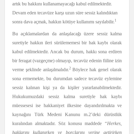
artık bu hakkını kullanamayacağı kabul edilmektedir.
Devam eden tecavüze karşı uzun süre sessiz kalındıktan
1
sonra dava açmak, hakkın kötüye kullanımı sayılabilir.
Bu açıklamalardan da anlaşılacağı üzere sessiz kalma
suretiyle hakkın ileri sürülememesi bir hak kaybı olarak
kabul edilmektedir. Ancak bu durum, hakkı sona erdiren
bir feragat (vazgeçme) olmayıp, tecavüz edenin fiiline izin
2
verme şeklinde anlaşılmalıdır.
Böylece hak genel olarak
sona ermemekte, bu durumdan sadece tecavüz eylemine
sessiz kalınan kişi ya da kişiler yararlanabilmektedir.
Hukukumuzdaki sessiz kalma suretiyle hak kaybı
müessesesi ise hakkaniyet ilkesine dayandırılmakta ve
kaynağını Türk Medeni Kanunu m.2’deki dürüstlük
kuralından almaktadır. Söz konusu maddede
“Herkes,
haklarını kullanırken ve borçlarını yerine getirirken