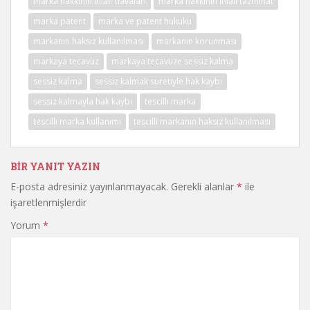
marka hakkının ihlali davaları
marka hakkının ihlali tazminat
marka patent
marka ve patent hukuku
markanın haksız kullanılması
markanın korunması
markaya tecavüz
markaya tecavüze sessiz kalma
sessiz kalma
sessiz kalmak suretiyle hak kaybı
sessiz kalmayla hak kaybı
tescilli marka
tescilli marka kullanımı
tescilli markanın haksız kullanılması
BIR YANIT YAZIN
E-posta adresiniz yayınlanmayacak.
Gerekli alanlar
*
ile
işaretlenmişlerdir
Yorum
*