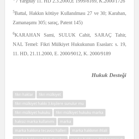
7 Yargıtay 11. HD 2.3.2000,E 1999/8169, K.2000/
1726
5
Battal, Hakkın kötüye Kullanılması 27 ve 30; Karahan,
Zamanaşımı 305; saraç, Patent 145)
6
KARAHAN Sami, SULUK Cahit, SARAÇ Tahir,
NAL Temel: Fikri Mülkiyet Hukukunun Esasları: s. 19,
11. HD, 21.11.2000, E. 2000/9012, K. 2000/9189
Hukuk Desteği
fikri haklar
fikri mülkiyet
fikri mülkiyet hakkı 3.kişilere sunulur mu
fikri mülkiyet hukuku
fikri mülkiyet hukuku marka
haksız marka kullanımı
marka
marka hakkına tecavüz halleri
marka hakkının ihlali