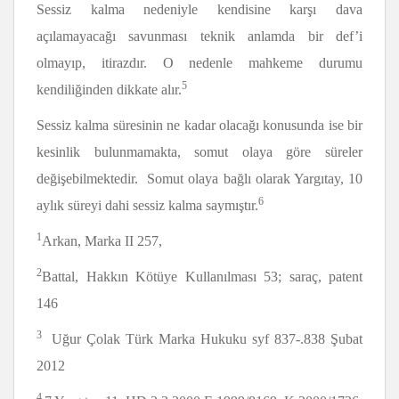
Sessiz kalma nedeniyle kendisine karşı dava
açılamayacağı savunması teknik anlamda bir def’i
olmayıp, itirazdır. O nedenle mahkeme durumu
5
kendiliğinden dikkate alır.
Sessiz kalma süresinin ne kadar olacağı konusunda ise bir
kesinlik bulunmamakta, somut olaya göre süreler
değişebilmektedir. Somut olaya bağlı olarak Yargıtay, 10
6
aylık süreyi dahi sessiz kalma saymıştır.
1
Arkan, Marka II 257,
2
Battal, Hakkın Kötüye Kullan
ılması 53; saraç, patent
146
3
Uğur Çolak Türk Marka Hukuku syf 837-.838 Şubat
2012
4