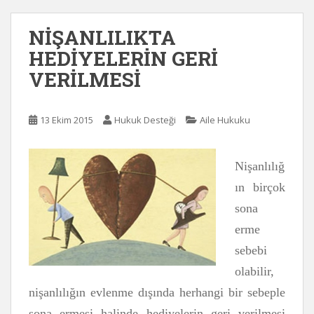
NİŞANLILIKTA
HEDİYELERİN GERİ
VERİLMESİ
13 Ekim 2015
Hukuk Desteği
Aile Hukuku
Nişanlılığ
ın birçok
sona
erme
sebebi
olabilir,
nişanlılığın evlenme dışında herhangi bir sebeple
sona ermesi halinde hediyelerin geri verilmesi