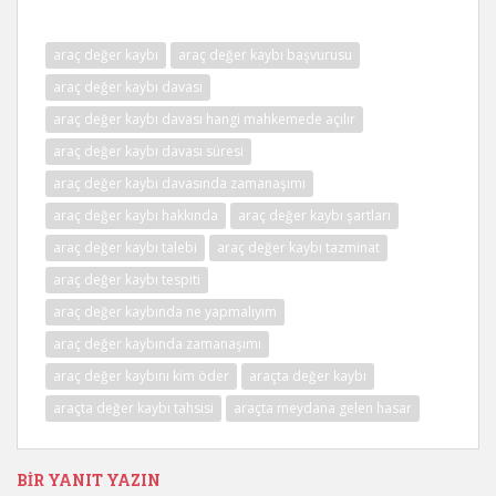
araç değer kaybı
araç değer kaybı başvurusu
araç değer kaybı davası
araç değer kaybı davası hangi mahkemede açılır
araç değer kaybı davası süresi
araç değer kaybı davasında zamanaşımı
araç değer kaybı hakkında
araç değer kaybı şartları
araç değer kaybı talebi
araç değer kaybı tazminat
araç değer kaybı tespiti
araç değer kaybında ne yapmalıyım
araç değer kaybında zamanaşımı
araç değer kaybını kim öder
araçta değer kaybı
araçta değer kaybı tahsisi
araçta meydana gelen hasar
BIR YANIT YAZIN