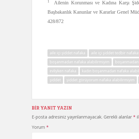
1
Ailenin Korunması ve Kadına Karşı Şid
Başbakanlık Kanunlar ve Kararlar Genel Müd
428/872
aile içi şiddet nafaka
aile içi şiddet tedbir nafaka
boşanmadan nafaka alabilirmiyim
boşanmadan 
evliyken nafaka
kadın boşanmadan nafaka alabil
şiddet
şiddet görüyorum nafaka alabilirmiyim
BIR YANIT YAZIN
E-posta adresiniz yayınlanmayacak.
Gerekli alanlar
*
i
Yorum
*