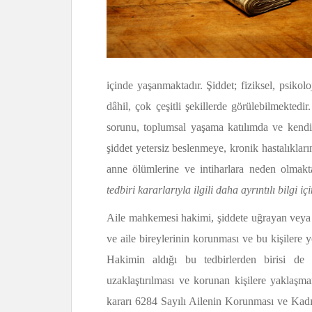
içinde yaşanmaktadır. Şiddet; fiziksel, psiko
dâhil, çok çeşitli şekillerde görülebilmekted
sorunu, toplumsal yaşama katılımda ve kendi
şiddet yetersiz beslenmeye, kronik has­talıkların
anne ölümle­rine ve intiharlara neden olmakt
tedbiri kararlarıyla ilgili daha ayrıntılı bilgi 
Aile mahkemesi hakimi, şiddete uğrayan veya ş
ve aile bireylerinin korunması ve bu kişilere 
Hakimin aldığı bu tedbirlerden birisi de
uzaklaştırılması ve korunan kişilere yaklaşm
kararı 6284 Sayılı Ailenin Korunması ve Ka