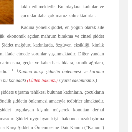
takip edilmektedir. Bu olaylara kadınlar ve
çocuklar daha çok maruz kalmaktadırlar.
Kadına yönelik şiddet, en yoğun olarak aile
lojik, ekonomik açıdan mahrum bırakma ve cinsel şiddet
ir. Şiddet mağduru kadınlarda, özgüven eksikliği, kimlik
ni ifade etmede sorunlar yaşanmaktadır. Diğer yandan
 artmasına, geçici ve kalıcı hastalıklara, kronik ağrılara,
1
(
adır.”
Kadına karşı şiddetin önlenmesi ve koruma
için bu konudaki
(Lütfen bakınız.)
ziyaret edebilirsiniz.)
iddete uğrama tehlikesi bulunan kadınların, çocukların
yönelik şiddetin önlenmesi amacıyla tedbirler almaktadır.
 şiddet uygulayan kişinin müşterek konuttan derhal
amasıdır. Şiddet uygulayan kişi hakkında uzaklaştırma
dına Karşı Şiddetin Önlenmesine Dair Kanun (“Kanun”)