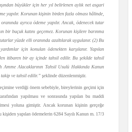
şından büyükler için her yıl belirlenen aylık net asgari
me yapılır. Korunan kişinin birden fazla olması hâlinde,
isi oranında ayrıca ödeme yapılır. Ancak, ödenecek tutar
nın bir buçuk katını geçemez. Korunan kişilere barınma
utarlar yüzde elli oranında azaltılarak uygulanır. (2) Bu
yardımlar için konulan ödenekten karşılanır. Yapılan
n itibaren bir ay içinde tahsil edilir. Bu şekilde tahsil
yılı Amme Alacaklarının Tahsil Usulü Hakkında Kanun
takip ve tahsil edilir.”
şeklinde düzenlenmiştir.
eçimine verdiği önem sebebiyle, bireylerinin geçimi için
tarafından yapılması ve sonrasında yapılan bu maddi
ilmesi yoluna gimiştir. Ancak korunan kişinin gerçeğe
u kişiden yapılan ödemelerin 6284 Sayılı Kanun m. 17/3