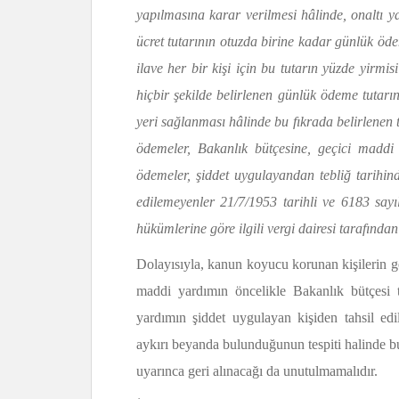
yapılmasına karar verilmesi hâlinde, onaltı ya
ücret tutarının otuzda birine kadar günlük öde
ilave her bir kişi için bu tutarın yüzde yirm
hiçbir şekilde belirlenen günlük ödeme tutarı
yeri sağlanması hâlinde bu fıkrada belirlenen t
ödemeler, Bakanlık bütçesine, geçici maddi 
ödemeler, şiddet uygulayandan tebliğ tarihinde
edilemeyenler 21/7/1953 tarihli ve 6183 sa
hükümlerine göre ilgili vergi dairesi tarafından 
Dolayısıyla, kanun koyucu korunan kişilerin g
maddi yardımın öncelikle Bakanlık bütçesi 
yardımın şiddet uygulayan kişiden tahsil ed
aykırı beyanda bulunduğunun tespiti halinde b
uyarınca geri alınacağı da unutulmamalıdır.