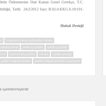
detin Önlenmesine Dair Kanun Genel Gerekçe, T.C.
ürlüğü, Tarih: 24/2/2012 Sayı: B.02.0.KKG.0.10/101-
Hukuk Desteği
sı
boşanma davası açılmadan nafaka
nafaka almak
evlilik içi nafaka
evlilik içi şiddet
irmi
kadına karşı şiddet
nafaka
nafaka alacağı
şiddet mağduru kadın
şiddet mağduru kadın boşanması
le işaretlenmişlerdir