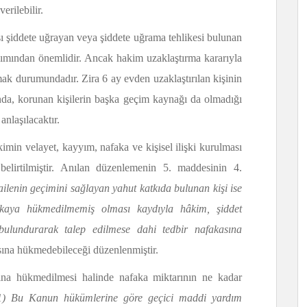
erilebilir.
sı şiddete uğrayan veya şiddete uğrama tehlikesi bulunan
kımından önemlidir. Ancak hakim uzaklaştırma kararıyla
almak durumundadır. Zira 6 ay evden uzaklaştırılan kişinin
nda, korunan kişilerin başka geçim kaynağı da olmadığı
nlaşılacaktır.
in velayet, kayyım, nafaka ve kişisel ilişki kurulması
belirtilmiştir. Anılan düzenlemenin 5. maddesinin 4.
lenin geçimini sağlayan yahut katkıda bulunan kişi ise
kaya hükmedilmemiş olması kaydıyla hâkim, şiddet
lundurarak talep edilmese dahi tedbir nafakasına
sına hükmedebileceği düzenlenmiştir.
na hükmedilmesi halinde nafaka miktarının ne kadar
1) Bu Kanun hükümlerine göre geçici maddi yardım