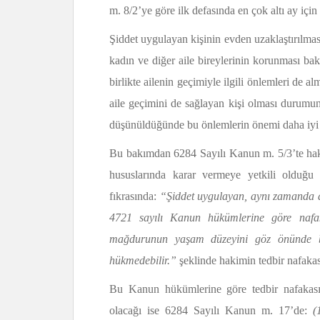
m. 8/2’ye göre ilk defasında en çok altı ay için v
Şiddet uygulayan kişinin evden uzaklaştırılma
kadın ve diğer aile bireylerinin korunması ba
birlikte ailenin geçimiyle ilgili önlemleri de 
aile geçimini de sağlayan kişi olması durumu
düşünüldüğünde bu önlemlerin önemi daha iyi a
Bu bakımdan 6284 Sayılı Kanun m. 5/3’te hakim
hususlarında karar vermeye yetkili olduğu 
fıkrasında:
“Şiddet uygulayan, aynı zamanda ai
4721 sayılı Kanun hükümlerine göre nafa
mağdurunun yaşam düzeyini göz önünde bu
hükmedebilir.”
şeklinde hakimin tedbir nafaka
Bu Kanun hükümlerine göre tedbir nafakası
olacağı ise 6284 Sayılı Kanun m. 17’de:
(