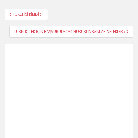
Yazı
TÜKETİCİ KİMDİR ?
gezinmesi
TÜKETİCİLER İÇİN BAŞVURULACAK HUKUKİ İMKANLAR NELERDİR ?