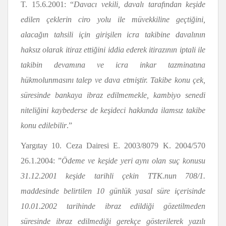
T. 15.6.2001: “
Davacı vekili, davalı tarafından keşide
edilen çeklerin ciro yolu ile müvekkiline geçtiğini,
alacağın tahsili için girişilen icra takibine davalının
haksız olarak itiraz ettiğini iddia ederek itirazının iptali ile
takibin devamına ve icra inkar tazminatına
hükmolunmasını talep ve dava etmiştir. Takibe konu çek,
süresinde bankaya ibraz edilmemekle, kambiyo senedi
niteliğini kaybederse de keşideci hakkında ilamsız takibe
konu edilebilir
.”
Yargıtay 10. Ceza Dairesi E. 2003/8079 K. 2004/570
26.1.2004: ”
Ödeme ve keşide yeri aynı olan suç konusu
31.12.2001 keşide tarihli çekin TTK.nun 708/1.
maddesinde belirtilen 10 günlük yasal süre içerisinde
10.01.2002 tarihinde ibraz edildiği gözetilmeden
süresinde ibraz edilmediği gerekçe gösterilerek yazılı