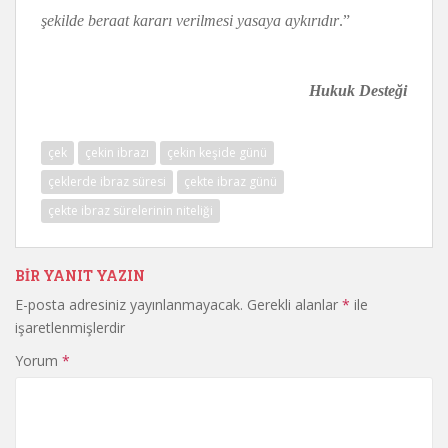
şekilde beraat kararı verilmesi yasaya aykırıdır
.”
Hukuk Desteği
çek
çekin ibrazı
çekin keşide günü
çeklerde ibraz süresi
çekte ibraz günü
çekte ibraz sürelerinin niteliği
BIR YANIT YAZIN
E-posta adresiniz yayınlanmayacak.
Gerekli alanlar
*
ile
işaretlenmişlerdir
Yorum
*