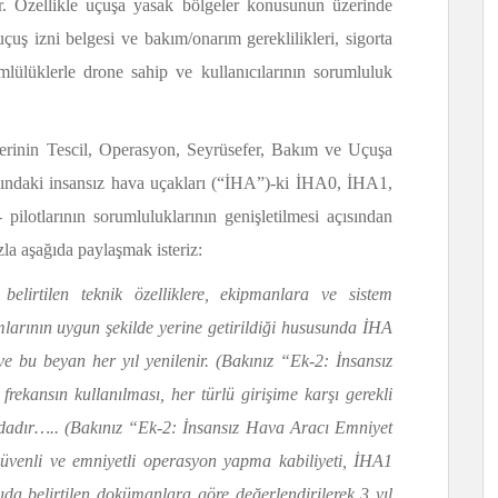
tır. Özellikle uçuşa yasak bölgeler konusunun üzerinde
uçuş izni belgesi ve bakım/onarım gereklilikleri, sigorta
lülüklerle drone sahip ve kullanıcılarının sorumluluk
lerinin Tescil, Operasyon, Seyrüsefer, Bakım ve Uçuşa
at’ındaki insansız hava uçakları (“İHA”)-ki İHA0, İHA1,
 pilotlarının sorumluluklarının genişletilmesi açısından
la aşağıda paylaşmak isteriz:
belirtilen teknik özelliklere, ekipmanlara ve sistem
ımlarının uygun şekilde yerine getirildiği hususunda İHA
e bu beyan her yıl yenilenir. (Bakınız “Ek-2: İnsansız
ekansın kullanılması, her türlü girişime karşı gerekli
ndadır….. (Bakınız “Ek-2: İnsansız Hava Aracı Emniyet
güvenli ve emniyetli operasyon yapma kabiliyeti, İHA1
ağıda belirtilen dokümanlara göre değerlendirilerek 3 yıl