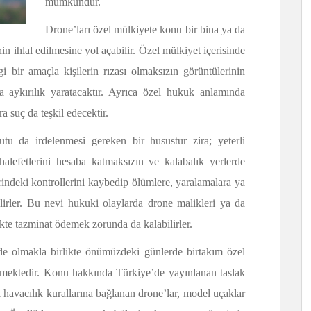
mümkündür.
Drone’ları özel mülkiyete konu bir bina ya da
in ihlal edilmesine yol açabilir. Özel mülkiyet içerisinde
i bir amaçla kişilerin rızası olmaksızın görüntülerinin
 aykırılık yaratacaktır. Ayrıca özel hukuk anlamında
a suç da teşkil edecektir.
u da irdelenmesi gereken bir husustur zira; yeterli
lefetlerini hesaba katmaksızın ve kalabalık yerlerde
rindeki kontrollerini kaybedip ölümlere, yaralamalara ya
lirler. Bu nevi hukuki olaylarda drone malikleri ya da
likte tazminat ödemek zorunda da kalabilirler.
e olmakla birlikte önümüzdeki günlerde birtakım özel
mektedir. Konu hakkında Türkiye’de yayınlanan taslak
l havacılık kurallarına bağlanan drone’lar, model uçaklar