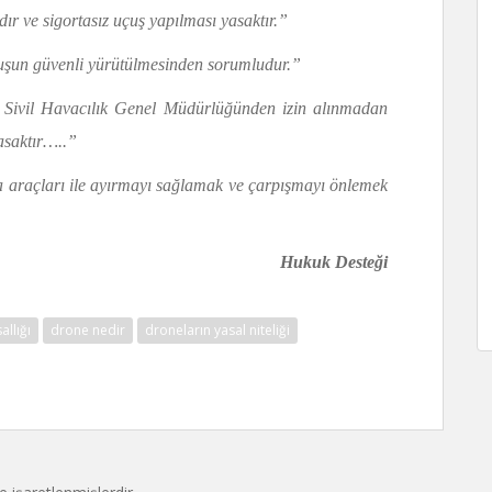
r ve sigortasız uçuş yapılması yasaktır.”
çuşun güvenli yürütülmesinden sorumludur.”
 Sivil Havacılık Genel Müdürlüğünden izin alınmadan
yasaktır…..”
 araçları ile ayırmayı sağlamak ve çarpışmayı önlemek
 Desteği
llığı
drone nedir
droneların yasal niteliği