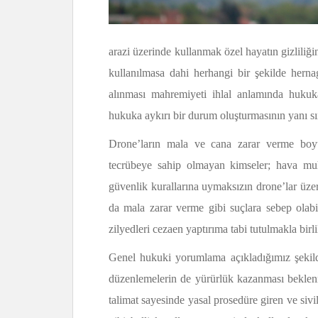
arazi üzerinde kullanmak özel hayatın gizliliğin
kullanılmasa dahi herhangi bir şekilde hernag
alınması mahremiyeti ihlal anlamında hukuka
hukuka aykırı bir durum oluşturmasının yanı sır
Drone’ların mala ve cana zarar verme boyut
tecrübeye sahip olmayan kimseler; hava muha
güvenlik kurallarına uymaksızın drone’lar üze
da mala zarar verme gibi suçlara sebep olabi
zilyedleri cezaen yaptırıma tabi tutulmakla bir
Genel hukuki yorumlama açıkladığımız şekild
düzenlemelerin de yürürlük kazanması beklen
talimat sayesinde yasal prosedüre giren ve sivi