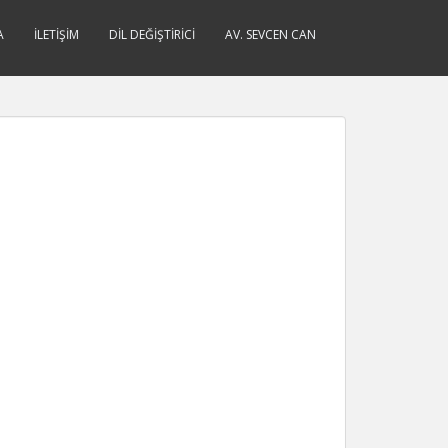
A
İLETIŞIM
DIL DEĞIŞTIRICI
AV. SEVCEN CAN