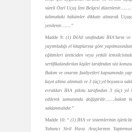
süreli Özel Uçuş İzni Belgesi düzenlenir……..
talimattaki hükümler dikkate alınarak Uçuşa 
yenilenir…….”
Madde 9:
(1) İHA0 sınıfındaki İHA’ların ve i
yayımladığı el kitaplarına göre yapılmasında
eğitimleri üreticiden veya yetkili temsilcis
sertifikalandırılan kişiler tarafından söz kon
Bakım ve onarım faaliyetleri kapsamında yapıla
kayıt altına alınmalı ve 3 (üç) yıl boyunca sa
evrakları İHA pilotu tarafından 3 (üç) y
edilerek zamanında değiştirilir…….bakım 
saklanmalıdır.”
Madde 10: “
(1) İHA ve sistemlerinin işleti
Yabancı Sivil Hava Araçlarının Yaptırma