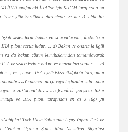
 (4) İHA3 sınıfındaki İHA’lar için SHGM tarafından bu
Elverişlilik Sertifikası düzenlenir ve her 3 yılda bir
lişkili sistemlerin bakım ve onarımlarının, üreticilerin
n İHA pilotu sorumludur….. a) Bakım ve onarımla ilgili
inden ya da bakım eğitim kuruluşlarından tamamlayarak
usu İHA ve sistemlerinin bakım ve onarımları yapılır……c)
n iş ve işlemler İHA işleticisi/sahibi/pilotu tarafından
klanmalıdır…..Yenilenen parça veya teçhizatın satın alma
ıl boyunca saklanmalıdır………c)Ömürlü parçalar takip
kuruluşu ve İHA pilotu tarafından en az 3 (üç) yıl
cileri/sahipleri Türk Hava Sahasında Uçuş Yapan Türk ve
sı Gereken Üçüncü Şahıs Mali Mesuliyet Sigortası