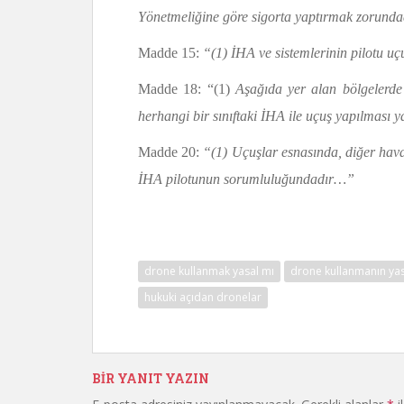
Yönetmeliğine göre sigorta yaptırmak zorundadı
Madde 15:
“(1) İHA ve sistemlerinin pilotu u
Madde 18: “(1)
Aşağıda yer alan bölgelerde
herhangi bir sınıftaki İHA ile uçuş yapılması 
Madde 20:
“(1) Uçuşlar esnasında, diğer hava
İHA pilotunun sorumluluğundadır…”
Hukuk
drone kullanmak yasal mı
drone kullanmanın yasa
hukuki açıdan dronelar
BIR YANIT YAZIN