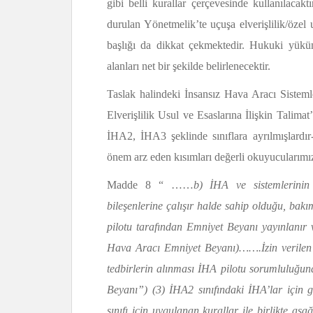
gibi belli kurallar çerçevesinde kullanılacak
durulan Yönetmelik’te uçuşa elverişlilik/özel 
başlığı da dikkat çekmektedir. Hukuki yüküm
alanları net bir şekilde belirlenecektir.
Taslak halindeki İnsansız Hava Aracı Sistem
Elverişlilik Usul ve Esaslarına İlişkin Talim
İHA2, İHA3 şeklinde sınıflara ayrılmışlardır-
önem arz eden kısımları değerli okuyucularımız
Madde 8 “ ……
b) İHA ve sistemlerinin 
bileşenlerine çalışır halde sahip olduğu, bak
pilotu tarafından Emniyet Beyanı yayınlanır v
Hava Aracı Emniyet Beyanı)…….İzin verilen fr
tedbirlerin alınması İHA pilotu sorumluluğu
Beyanı”) (3) İHA2 sınıfındaki İHA’lar için 
sınıfı için uygulanan kurallar ile birlikte aş