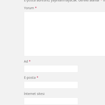
E-posta adresiniz yayınlanmayacak.
Gerekli alanlar
*
i
Yorum
*
Ad
*
E-posta
*
İnternet sitesi