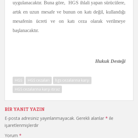
uygulanacaktır. Buna göre, HGS ihlali yapan sürücülere,
artık en uzun mesafe ve bunun on katı değil, kullandığı
mesafenin ücreti ve on katı ceza olarak verilmeye
başlanacaktır.
Hukuk Desteği
HGS
HGS cezaları
hgs cezalarına karşı
HGS cezalarına karşı itiraz
BIR YANIT YAZIN
E-posta adresiniz yayınlanmayacak.
Gerekli alanlar
*
ile
işaretlenmişlerdir
Yorum
*