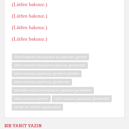
(Lütfen bakınız.)
(Lütfen bakınız.)
(Lütfen bakınız.)
(Lütfen bakınız.)
ölüm halinde mirasçıların ne yapması gerekir
ölüm sonrası mirasçının yapması gerekenler
ölüm sonrası yapılması gereken işlemler
ölüm sonrası yapılması gerekenler
ölümden sonra mirasçıların yapması gerekenler
vefat sonrası işlemler
vefat sonrası yapılması gerekenler
verset ve vefatta yapılacaklar
BIR YANIT YAZIN