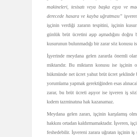
makineleri, tesisatı veya başka eşya ve ma
derecede hasara ve kayba uğratması”
işveren
işçinin verdiği zararın tespitini, işçinin kus
günlük brüt ücretini aşıp aşmadığını doğru b
kusurunun bulunmadığı bir zarar söz konusu ise
İşyerinde meydana gelen zararda önemli olan, 
miktarıdır. Bu miktarın konusu ise işçinin o
hükmünde net ücret yahut brüt ücret şeklinde 
yorumlama yapmak gerektiğinden esas alınacak 
zarar, bu brüt ücreti aşıyor ise işveren iş s
kıdem tazminatına hak kazanamaz.
Meydana gelen zararı, işçinin karşılamış olma
hakkını ortadan kaldırmamaktadır. İşveren, işç
feshedebilir. İşvereni zarara uğratan işçinin i