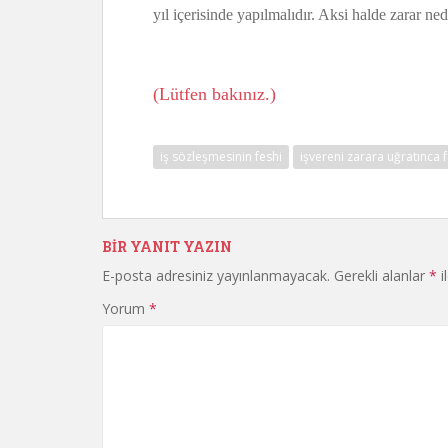
yıl içerisinde yapılmalıdır. Aksi halde zarar ne
Hukuk
(Lütfen bakınız.)
iş sözleşmesinin feshi
işvereni zarara uğratınca 
BIR YANIT YAZIN
E-posta adresiniz yayınlanmayacak.
Gerekli alanlar
*
i
Yorum
*