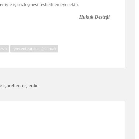
deniyle iş sözleşmesi feshedilemeyecektir.
 Desteği
fesih
işvereni zarara uğratmak
le işaretlenmişlerdir