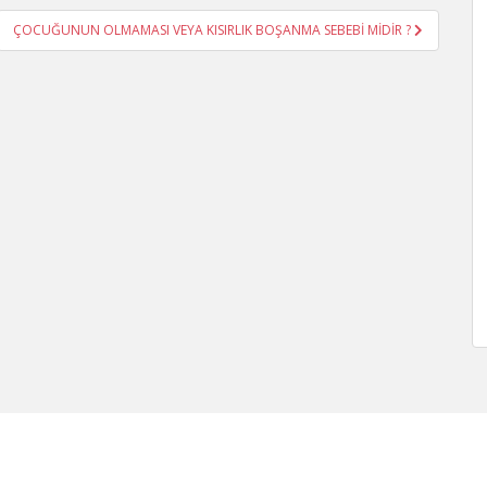
ÇOCUĞUNUN OLMAMASI VEYA KISIRLIK BOŞANMA SEBEBİ MİDİR ?