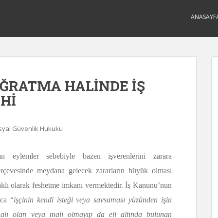
ANASAYF
UĞRATMA HALİNDE İŞ
Hİ
osyal Güvenlik Hukuku
an eylemler sebebiyle bazen işverenlerini zarara
çerçevesinde meydana gelecek zararların büyük olması
aklı olarak feshetme imkanı vermektedir. İş Kanunu’nun
nca “
işçinin kendi isteği veya savsaması yüzünden işin
 malı olan veya malı olmayıp da eli altında bulunan