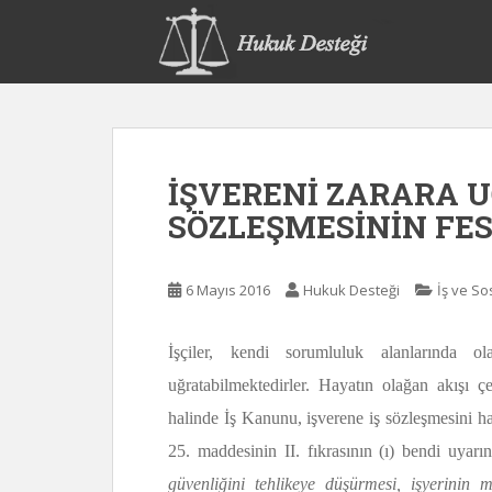
S
k
i
p
t
o
m
İŞVERENİ ZARARA 
a
i
SÖZLEŞMESİNİN FES
n
c
o
6 Mayıs 2016
Hukuk Desteği
İş ve S
n
t
İşçiler, kendi sorumluluk alanlarında ol
e
uğratabilmektedirler. Hayatın olağan akışı 
n
t
halinde İş Kanunu, işverene iş sözleşmesini h
25. maddesinin II. fıkrasının (ı) bendi uyarı
güvenliğini tehlikeye düşürmesi, işyerinin