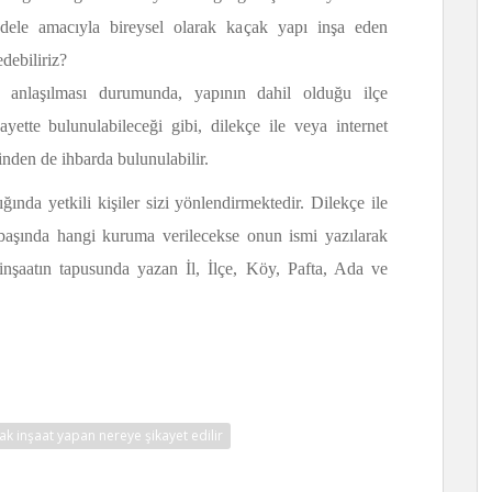
adele amacıyla bireysel olarak kaçak yapı inşa eden
debiliriz?
ın anlaşılması durumunda, yapının dahil olduğu ilçe
ikayette bulunulabileceği gibi, dilekçe ile veya internet
nden de ihbarda bulunulabilir.
ğında yetkili kişiler sizi yönlendirmektedir. Dilekçe ile
başında hangi kuruma verilecekse onun ismi yazılarak
 inşaatın tapusunda yazan İl, İlçe, Köy, Pafta, Ada ve
ak inşaat yapan nereye şikayet edilir