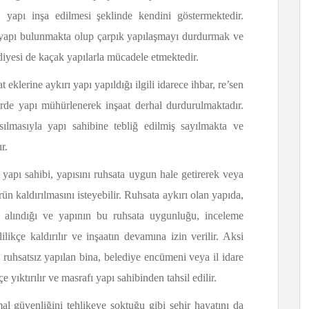
yapı inşa edilmesi şeklinde kendini göstermektedir.
 yapı bulunmakta olup çarpık yapılaşmayı durdurmak ve
iyesi de kaçak yapılarla mücadele etmektedir.
klerine aykırı yapı yapıldığı ilgili idarece ihbar, re’sen
dirde yapı mühürlenerek inşaat derhal durdurulmaktadır.
sılmasıyla yapı sahibine tebliğ edilmiş sayılmakta ve
r.
e yapı sahibi, yapısını ruhsata uygun hale getirerek veya
ün kaldırılmasını isteyebilir. Ruhsata aykırı olan yapıda,
t alındığı ve yapının bu ruhsata uygunluğu, inceleme
likçe kaldırılır ve inşaatın devamına izin verilir. Aksi
ya ruhsatsız yapılan bina, belediye encümeni veya il idare
 yıktırılır ve masrafı yapı sahibinden tahsil edilir.
mal güvenliğini tehlikeye soktuğu gibi şehir hayatını da