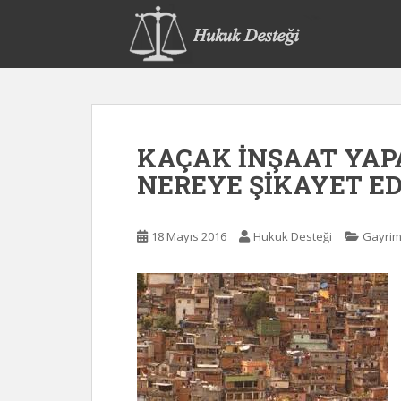
S
k
i
p
t
o
m
KAÇAK İNŞAAT YAP
a
i
NEREYE ŞİKAYET ED
n
c
o
18 Mayıs 2016
Hukuk Desteği
Gayrim
n
t
e
n
t