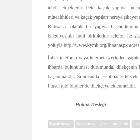
tehdit etmektedir. Peki kaçak yapıyla müc
müteahhitleri ve kaçak yapıları nereye şikayet e
Ruhsatsız olarak bir yapıya başlanıldığın
belediyesinin ilgili birimlerine telefon ile ş
yoluyla http://www.kymb.org/Ihbar.aspx adresi
İhbar telefonla veya internet üzerinden yapıldı
ihbarda bulunulması durumunda, dilekçenin 
başlanmalıdır. Sonrasında ise ihbar edilecek
Parsel gibi bilgiler de dilekçeye eklenmelidir.
Hukuk Desteği
kaçak inşaat
kaçak inşaat yapan müeahhit
kaç