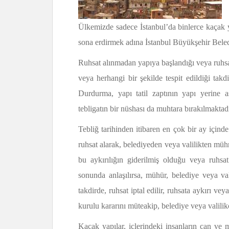
Ülkemizde sadece İstanbul’da binlerce kaçak
sona erdirmek adına İstanbul Büyükşehir Beled
Ruhsat alınmadan yapıya başlandığı veya ruhsat e
veya herhangi bir şekilde tespit edildiği tak
Durdurma, yapı tatil zaptının yapı yerine a
tebligatın bir nüshası da muhtara bırakılmaktadı
Tebliğ tarihinden itibaren en çok bir ay içind
ruhsat alarak, belediyeden veya valilikten mühr
bu aykırılığın giderilmiş olduğu veya ruhsa
sonunda anlaşılırsa, mühür, belediye veya vali
takdirde, ruhsat iptal edilir, ruhsata aykırı ve
kurulu kararını müteakip, belediye veya valilikçe
Kaçak yapılar, içlerindeki insanların can ve 