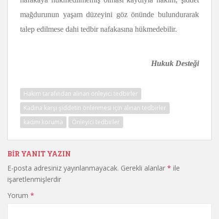
mağdurunun yaşam düzeyini göz önünde bulundurarak
talep edilmese dahi tedbir nafakasına hükmedebilir.
Hukuk Desteği
Hakim tarafından alınan önleyici tedbirler
Kadına karşı şiddetin önlenmesi için alınan tedbirler
kadını koruma
Önleyici tedbirler
BIR YANIT YAZIN
E-posta adresiniz yayınlanmayacak.
Gerekli alanlar
*
ile
işaretlenmişlerdir
Yorum
*