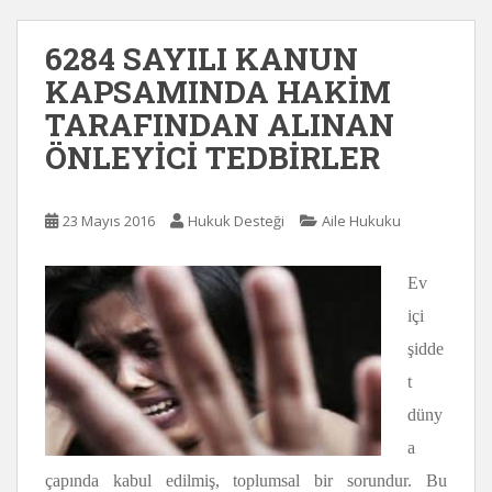
6284 SAYILI KANUN
KAPSAMINDA HAKİM
TARAFINDAN ALINAN
ÖNLEYİCİ TEDBİRLER
23 Mayıs 2016
Hukuk Desteği
Aile Hukuku
Ev
içi
şidde
t
düny
a
çapında kabul edilmiş, toplumsal bir sorundur. Bu