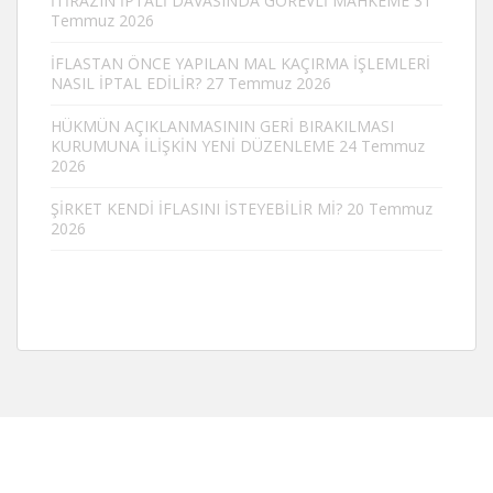
İTİRAZIN İPTALİ DAVASINDA GÖREVLİ MAHKEME
31
Temmuz 2026
İFLASTAN ÖNCE YAPILAN MAL KAÇIRMA İŞLEMLERİ
NASIL İPTAL EDİLİR?
27 Temmuz 2026
HÜKMÜN AÇIKLANMASININ GERİ BIRAKILMASI
KURUMUNA İLİŞKİN YENİ DÜZENLEME
24 Temmuz
2026
ŞİRKET KENDİ İFLASINI İSTEYEBİLİR Mİ?
20 Temmuz
2026