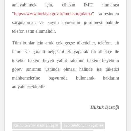
anlayabilmek için, cihazın IMEI numarası
“
https://www.turkiye.gov.tr/imei-sorgulama
” adresinden
sorgulanmalı ve kayıtlı ibaresinin görülmesi halinde
telefon satın alınmalıdır.
Tüm bunlar için artık çok geçse tüketiciler, telefona ait
fatura ve garanti belgesini ek yaparak bir dilekçe ile
tüketici hakem heyeti yahut rakamın hakem heyetinin
görev sınırının üstünde olması halinde ise tüketici
mahkemelerine başvuruda bulunarak haklarını
arayabileceklerdir.
Hukuk Desteği
çalıntı telefon nasıl anlaşılır
cep telefonum kaçak mı