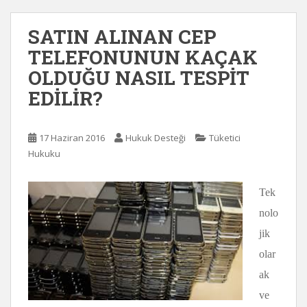
SATIN ALINAN CEP
TELEFONUNUN KAÇAK
OLDUĞU NASIL TESPİT
EDİLİR?
17 Haziran 2016
Hukuk Desteği
Tüketici
Hukuku
Tek
nolo
jik
olar
ak
ve