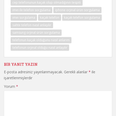
cep telefonunun kaçak olup olmadığının tespiti
imei ile telefon sorgulama
iphone orjinal ürün sorgulama
ımeı sorgulama
kaçak telefon
kaçak telefon sorgulama
sahte telefon nasıl anlaşılır
samsung orjinal ürün sorgulama
telefonun kaçak olduğunu nasıl anlarım
telefonun orjinal olduğu nasıl anlaşılır
BIR YANIT YAZIN
E-posta adresiniz yayınlanmayacak.
Gerekli alanlar
*
ile
işaretlenmişlerdir
Yorum
*