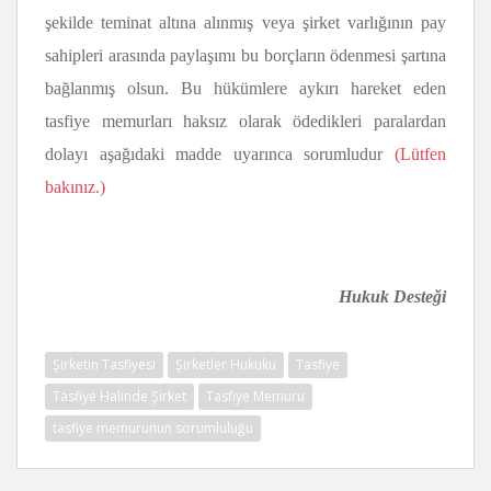
şekilde teminat altına alınmış veya şirket varlığının pay
sahipleri arasında paylaşımı bu borçların ödenmesi şartına
bağlanmış olsun. Bu hükümlere aykırı hareket eden
tasfiye memurları haksız olarak ödedikleri paralardan
dolayı aşağıdaki madde uyarınca sorumludur
(Lütfen
bakınız.)
Hukuk Desteği
Şirketin Tasfiyesi
Şirketler Hukuku
Tasfiye
Tasfiye Halinde Şirket
Tasfiye Memuru
tasfiye memurunun sorumluluğu