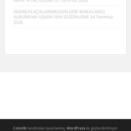
NASIL İPTAL EDİLİR?
27 Temmuz 2026
HÜKMÜN AÇIKLANMASININ GERİ BIRAKILMASI
KURUMUNA İLİŞKİN YENİ DÜZENLEME
24 Temmuz
2026
Colorlib
tarafından tasarlanmış,
WordPress
ile güçlendirilmiştir.