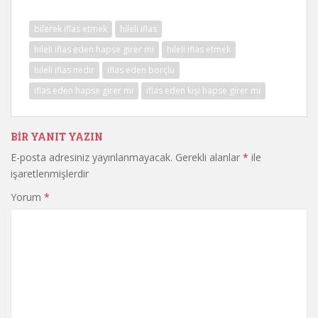
bilerek iflas etmek
hileli iflas
hileli iflas eden hapse girer mi
hileli iflas etmek
hileli iflas nedir
iflas eden borçlu
iflas eden hapse girer mi
iflas eden kişi hapse girer mi
BIR YANIT YAZIN
E-posta adresiniz yayınlanmayacak.
Gerekli alanlar
*
ile
işaretlenmişlerdir
Yorum
*