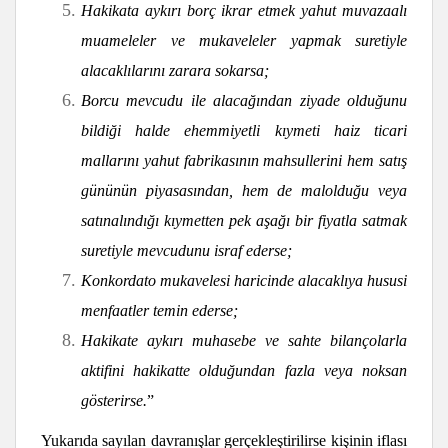
Hakikata aykırı borç ikrar etmek yahut muvazaalı
muameleler ve mukaveleler yapmak suretiyle
alacaklılarını zarara sokarsa;
Borcu mevcudu ile alacağından ziyade olduğunu
bildiği halde ehemmiyetli kıymeti haiz ticari
mallarını yahut fabrikasının mahsullerini hem satış
gününün piyasasından, hem de malolduğu veya
satınalındığı kıymetten pek aşağı bir fiyatla satmak
suretiyle mevcudunu israf ederse;
Konkordato mukavelesi haricinde alacaklıya hususi
menfaatler temin ederse;
Hakikate aykırı muhasebe ve sahte bilançolarla
aktifini hakikatte olduğundan fazla veya noksan
gösterirse.
”
Yukarıda sayılan davranışlar gerçekleştirilirse kişinin iflası