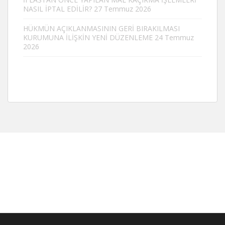
NASIL İPTAL EDİLİR?
27 Temmuz 2026
HÜKMÜN AÇIKLANMASININ GERİ BIRAKILMASI
KURUMUNA İLİŞKİN YENİ DÜZENLEME
24 Temmuz
2026