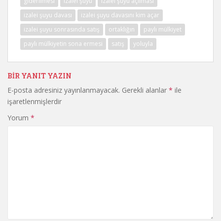
giderilmesi
izalei şuyu
izalei şuyu açılması
izalei şuyu davası
izalei şuyu davasını kim açar
izalei şuyu sonrasında satış
ortaklığın
paylı mülkiyet
paylı mülkiyetin sona ermesi
satış
yoluyla
BIR YANIT YAZIN
E-posta adresiniz yayınlanmayacak.
Gerekli alanlar
*
ile
işaretlenmişlerdir
Yorum
*