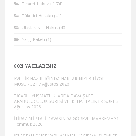
Ticaret Hukuku
(174)
Tüketici Hukuku
(41)
Uluslararası Hukuk
(40)
Yargı Paketi
(1)
SON YAZILARIMIZ
EVLİLİK HAZIRLIĞINDA HAKLARINIZI BİLİYOR
MUSUNUZ?
7 Ağustos 2026
TİCARİ UYUŞMAZLIKLARDA DAVA ŞARTI
ARABULUCULUK SÜRESİ VE İKİ HAFTALIK EK SÜRE
3
Ağustos 2026
İTİRAZIN İPTALİ DAVASINDA GÖREVLİ MAHKEME
31
Temmuz 2026
İFLASTAN ÖNCE YAPILAN MAL KAÇIRMA İŞLEMLERİ