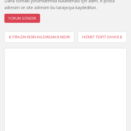
Daha sonraki yorumlarımda kullanılması için adım, e-posta
adresim ve site adresim bu tarayıcıya kaydedilsin.
Yazı
İTİRAZIN KESİN KALDIRILMASI NEDİR
HİZMET TESPİT DAVASI
gezinmesi