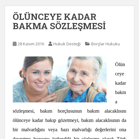
ÖLÜNCEYE KADAR
BAKMA SÖZLEŞMESİ
28 Kasım 2016
Hukuk Desteği
Borçlar Hukuku
Ölün
ceye
kadar
bakm
a
sözleşmesi, bakım borçlusunun bakım alacaklısını
ölünceye kadar bakıp gözetmeyi, bakım alacaklısının da
bir malvarlığını veya bazı malvarlığı değerlerini ona
devretme borcunu üstlendiği bir sözleşme olarak Türk