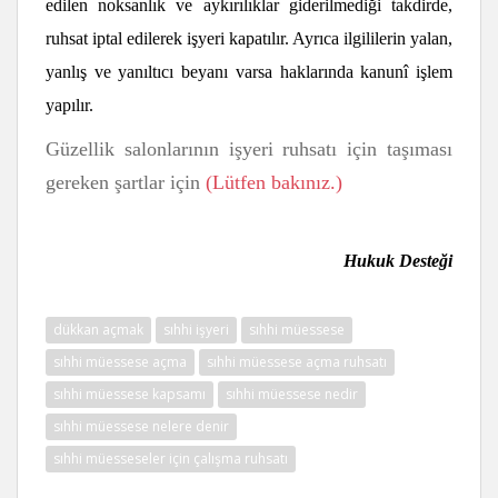
edilen noksanlık ve aykırılıklar giderilmediği takdirde,
ruhsat iptal edilerek işyeri kapatılır. Ayrıca ilgililerin yalan,
yanlış ve yanıltıcı beyanı varsa haklarında kanunî işlem
yapılır.
Güzellik salonlarının işyeri ruhsatı için taşıması
gereken şartlar için
(Lütfen bakınız.)
Hukuk Desteği
dükkan açmak
sıhhi işyeri
sıhhi müessese
sıhhi müessese açma
sıhhi müessese açma ruhsatı
sıhhi müessese kapsamı
sıhhi müessese nedir
sıhhi müessese nelere denir
sıhhi müesseseler için çalışma ruhsatı