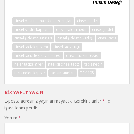
Hukuk Desteği
cinsel dokunulmazlığa karşı suçlar
cinsel saldırı
cinsel saldırı kapsamı
cinsel saldırı nedir
cinsel şiddet
cinsel şiddetin sınırları
cinsel şiddetin varlığı
cinsel taciz
cinsel taciz kapsamı
cinsel taciz suçu
cinsel tacizde şikayet süresi
cinsel tacizin cezası
neler tacize girer
nitelikli cinsel taciz
taciz nedir
taciz neleri kapsar
tacizin sınırları
TCK 105
BIR YANIT YAZIN
E-posta adresiniz yayınlanmayacak.
Gerekli alanlar
*
ile
işaretlenmişlerdir
Yorum
*